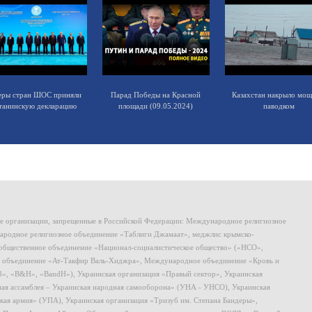
еры стран ШОС приняли
Парад Победы на Красной
Казахстан накрыло мо
танинскую декларацию
площади (09.05.2024)
паводком
ие организации, запрещенные в Российской Федерации: Международное религиозное
родное религиозное объединение «Таблиги Джамаат», меджлис крымско-
общественное объединение «Национал-социалистическое общество» («НСО»,
 объединение «Ат-Такфир Валь-Хиджра», Международное объединение «Кровь и
8», «B&H», «BandH»), Украинская организация «Правый сектор», Украинская
ная ассамблея – Украинская народная самооборона» (УНА - УНСО), Украинская
кая армия» (УПА), Украинская организация «Тризуб им. Степана Бандеры»,