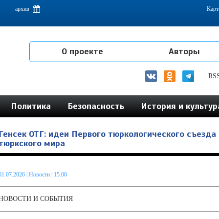
емам интеграции на постсоветском пространстве
архив
Карт
О проекте
Авторы
RS
Политика
Безопасность
История и культур
Генсек ОТГ: идеи Первого тюркологического съезда
тюркского мира
01.07.2026
|
Новости
| 15.00
НОВОСТИ И СОБЫТИЯ