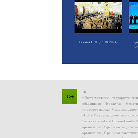
Саммит СНГ (08.10.2024)
Лид
Ас
18+
* Экстремистские и террористическ
объединение «Нурджулар», Междуна
татарского народа, Международное 
«НС»), Международное религиозное
Честь» («Blood and Honour/Combat1
организация «Украинская националь
организация «Украинская повстанчес