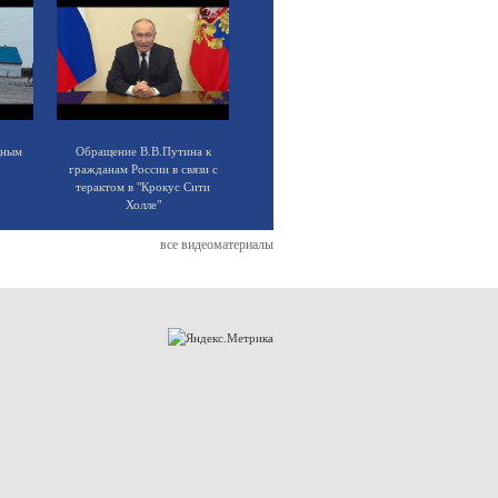
щным
Обращение В.В.Путина к
гражданам России в связи с
терактом в "Крокус Сити
Холле"
все видеоматериалы