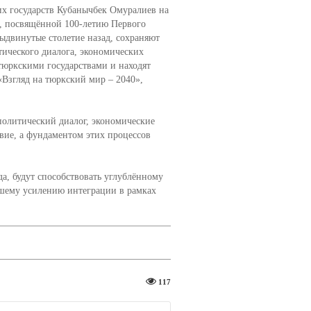
х государств Кубанычбек Омуралиев на
, посвящённой 100-летию Первого
выдвинутые столетие назад, сохраняют
итического диалога, экономических
тюркскими государствами и находят
«Взгляд на тюркский мир – 2040»,
политический диалог, экономические
твие, а фундаментом этих процессов
а, будут способствовать углублённому
йшему усилению интеграции в рамках
117