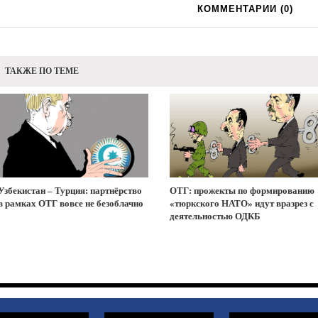
КОММЕНТАРИИ (
0
)
ТАКЖЕ ПО ТЕМЕ
Узбекистан – Турция: партнёрство
ОТГ: прожекты по формированию
в рамках ОТГ вовсе не безоблачно
«тюркского НАТО» идут вразрез с
деятельностью ОДКБ