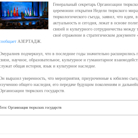
Генеральный секретарь Организации тюркски
церемонии открытия Недели тюркского мира
тюркологического съезда, заявил, что идеи, 
актуальность и сегодня, лежат в основе пол
связей и культурного сотрудничества между 
своё отражение в стратегическом документе 
сообщает
АЗЕРТАДЖ.
Омуралиев подчеркнул, что в последние годы значительно расширились 
связи, научное, образовательное, культурное и гуманитарное взаимодейс
служат общая история, язык и культурное наследие.
Он выразил уверенность, что мероприятия, приуроченные к юбилею съезд
изучению общего наследия, его передаче будущим поколениям и дальне
Организации тюркских государств.
Теги:
Организация тюркских государств