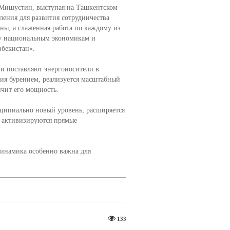
 Мишустин, выступая на Ташкентском
ления для развития сотрудничества
ы, а слаженная работа по каждому из
у национальным экономикам и
збекистан».
и поставляют энергоносители в
ния бурением, реализуется масштабный
ичит его мощность.
ципиально новый уровень, расширяется
и активизируются прямые
динамика особенно важна для
133