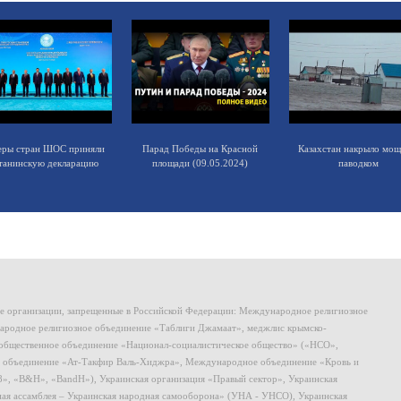
еры стран ШОС приняли
Парад Победы на Красной
Казахстан накрыло мо
танинскую декларацию
площади (09.05.2024)
паводком
ие организации, запрещенные в Российской Федерации: Международное религиозное
родное религиозное объединение «Таблиги Джамаат», меджлис крымско-
общественное объединение «Национал-социалистическое общество» («НСО»,
 объединение «Ат-Такфир Валь-Хиджра», Международное объединение «Кровь и
8», «B&H», «BandH»), Украинская организация «Правый сектор», Украинская
ная ассамблея – Украинская народная самооборона» (УНА - УНСО), Украинская