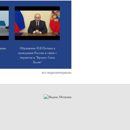
щным
Обращение В.В.Путина к
гражданам России в связи с
терактом в "Крокус Сити
Холле"
все видеоматериалы