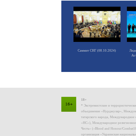
Саммит СНГ (08.10.2024)
Лид
Ас
18+
* Экстремистские и террористическ
объединение «Нурджулар», Междуна
татарского народа, Международное 
«НС»), Международное религиозное
Честь» («Blood and Honour/Combat1
организация «Украинская националь