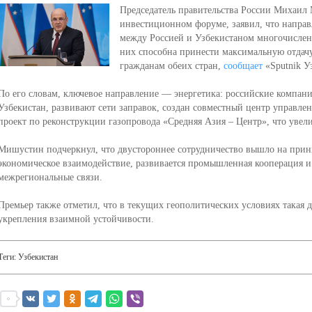
Председатель правительства России Михаил
инвестиционном форуме, заявил, что направ
между Россией и Узбекистаном многочисленн
них способна принести максимальную отдач
гражданам обеих стран,
сообщает
«Sputnik У
По его словам, ключевое направление — энергетика: российские компани
Узбекистан, развивают сети заправок, создан совместный центр управле
проект по реконструкции газопровода «Средняя Азия – Центр», что увел
Мишустин подчеркнул, что двустороннее сотрудничество вышло на прин
экономическое взаимодействие, развивается промышленная кооперация 
межрегиональные связи.
Премьер также отметил, что в текущих геополитических условиях такая 
укрепления взаимной устойчивости.
Теги:
Узбекистан