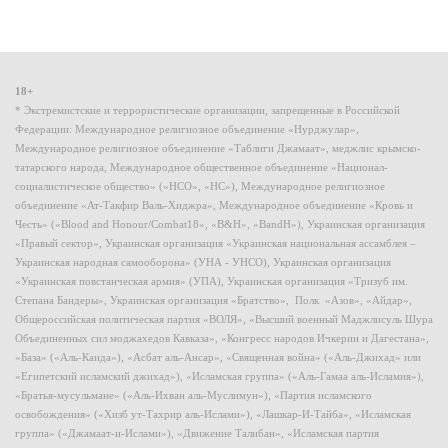
18+
* Экстремистские и террористические организации, запрещенные в Российской
Федерации: Международное религиозное объединение «Нурджулар»,
Международное религиозное объединение «Таблиги Джамаат», меджлис крымско-
татарского народа, Международное общественное объединение «Национал-
социалистическое общество» («НСО», «НС»), Международное религиозное
объединение «Ат-Такфир Валь-Хиджра», Международное объединение «Кровь и
Честь» («Blood and Honour/Combat18», «B&H», «BandH»), Украинская организация
«Правый сектор», Украинская организация «Украинская национальная ассамблея –
Украинская народная самооборона» (УНА - УНСО), Украинская организация
«Украинская повстанческая армия» (УПА), Украинская организация «Тризуб им.
Степана Бандеры», Украинская организация «Братство», Полк «Азов», «Айдар»,
Общероссийская политическая партия «ВОЛЯ», «Высший военный Маджлисуль Шура
Объединенных сил моджахедов Кавказа», «Конгресс народов Ичкерии и Дагестана»,
«База» («Аль-Каида»), «Асбат аль-Ансар», «Священная война» («Аль-Джихад» или
«Египетский исламский джихад»), «Исламская группа» («Аль-Гамаа аль-Исламия»),
«Братья-мусульмане» («Аль-Ихван аль-Муслимун»), «Партия исламского
освобождения» («Хизб ут-Тахрир аль-Ислами»), «Лашкар-И-Тайба», «Исламская
группа» («Джамаат-и-Ислами»), «Движение Талибан», «Исламская партия