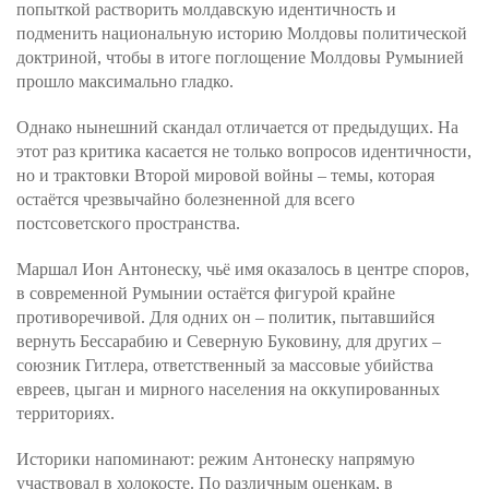
попыткой растворить молдавскую идентичность и
подменить национальную историю Молдовы политической
доктриной, чтобы в итоге поглощение Молдовы Румынией
прошло максимально гладко.
Однако нынешний скандал отличается от предыдущих. На
этот раз критика касается не только вопросов идентичности,
но и трактовки Второй мировой войны – темы, которая
остаётся чрезвычайно болезненной для всего
постсоветского пространства.
Маршал Ион Антонеску, чьё имя оказалось в центре споров,
в современной Румынии остаётся фигурой крайне
противоречивой. Для одних он – политик, пытавшийся
вернуть Бессарабию и Северную Буковину, для других –
союзник Гитлера, ответственный за массовые убийства
евреев, цыган и мирного населения на оккупированных
территориях.
Историки напоминают: режим Антонеску напрямую
участвовал в холокосте. По различным оценкам, в