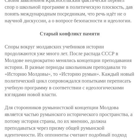
Своим заявлением Красносельский фактически перевёл
спор о школьной программе в политическую плоскость, дав
понять международным посредникам, что речь идёт не о
научной дискуссии, а о вопросе безопасности и идеологии.
Старый конфликт памяти
Споры вокруг молдавских учебников истории
продолжаются уже много лет. После распада СССР в
Молдове неоднократно менялись концепции преподавания
истории. В разные периоды школьникам преподавали то
«Историю Молдовы», то «Историю румын». Каждый новый
политический цикл сопровождался попытками переписать
учебную программу в соответствии с идеологическими
взглядами новой власти.
Для сторонников румынистской концепции Молдова
является частью румынского исторического пространства, а
потому история страны, по их мнению, должна
преподаваться через призму общей румынской
идентичности. Их оппоненты считают подобный подход