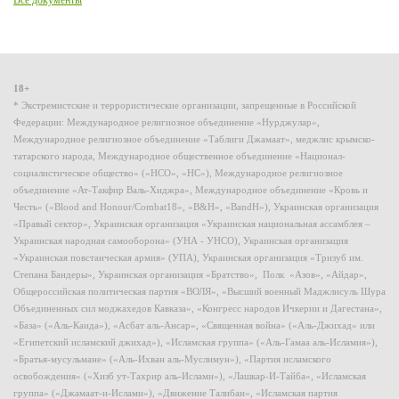
Все документы
18+
* Экстремистские и террористические организации, запрещенные в Российской
Федерации: Международное религиозное объединение «Нурджулар»,
Международное религиозное объединение «Таблиги Джамаат», меджлис крымско-
татарского народа, Международное общественное объединение «Национал-
социалистическое общество» («НСО», «НС»), Международное религиозное
объединение «Ат-Такфир Валь-Хиджра», Международное объединение «Кровь и
Честь» («Blood and Honour/Combat18», «B&H», «BandH»), Украинская организация
«Правый сектор», Украинская организация «Украинская национальная ассамблея –
Украинская народная самооборона» (УНА - УНСО), Украинская организация
«Украинская повстанческая армия» (УПА), Украинская организация «Тризуб им.
Степана Бандеры», Украинская организация «Братство», Полк «Азов», «Айдар»,
Общероссийская политическая партия «ВОЛЯ», «Высший военный Маджлисуль Шура
Объединенных сил моджахедов Кавказа», «Конгресс народов Ичкерии и Дагестана»,
«База» («Аль-Каида»), «Асбат аль-Ансар», «Священная война» («Аль-Джихад» или
«Египетский исламский джихад»), «Исламская группа» («Аль-Гамаа аль-Исламия»),
«Братья-мусульмане» («Аль-Ихван аль-Муслимун»), «Партия исламского
освобождения» («Хизб ут-Тахрир аль-Ислами»), «Лашкар-И-Тайба», «Исламская
группа» («Джамаат-и-Ислами»), «Движение Талибан», «Исламская партия