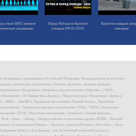
еры стран ШОС приняли
Парад Победы на Красной
Казахстан накрыло мо
танинскую декларацию
площади (09.05.2024)
паводком
ие организации, запрещенные в Российской Федерации: Международное религиозное
родное религиозное объединение «Таблиги Джамаат», меджлис крымско-
общественное объединение «Национал-социалистическое общество» («НСО»,
 объединение «Ат-Такфир Валь-Хиджра», Международное объединение «Кровь и
8», «B&H», «BandH»), Украинская организация «Правый сектор», Украинская
ная ассамблея – Украинская народная самооборона» (УНА - УНСО), Украинская
кая армия» (УПА), Украинская организация «Тризуб им. Степана Бандеры»,
, Полк «Азов», «Айдар», Общероссийская политическая партия «ВОЛЯ», «Высший
ных сил моджахедов Кавказа», «Конгресс народов Ичкерии и Дагестана», «База»
 «Священная война» («Аль-Джихад» или «Египетский исламский джихад»),
ь-Исламия»), «Братья-мусульмане» («Аль-Ихван аль-Муслимун»), «Партия