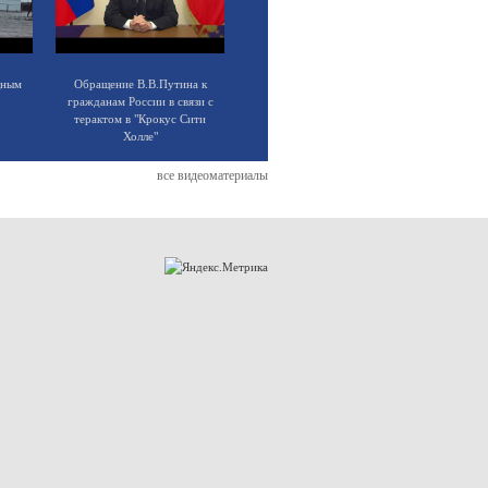
щным
Обращение В.В.Путина к
гражданам России в связи с
терактом в "Крокус Сити
Холле"
все видеоматериалы