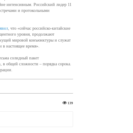
йне интенсивным. Российский лидер 11
встречами и протокольными
явил
, что «сейчас российско-китайские
едентного уровня, продолжают
текущей мировой конъюнктуры и служат
 в настоящее время».
весьма солидный пакет
 в общей сложности – порядка сорока.
ерации.
139