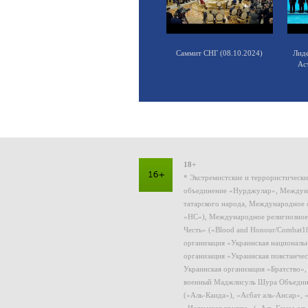
Саммит СНГ (08.10.2024)
Лид
Ас
18+
* Экстремистские и террористическ
объединение «Нурджулар», Междуна
татарского народа, Международное 
«НС»), Международное религиозное
Честь» («Blood and Honour/Combat1
организация «Украинская националь
организация «Украинская повстанчес
Украинская организация «Братство»
военный Маджлисуль Шура Объединен
(«Аль-Каида»), «Асбат аль-Ансар»,
«Исламская группа» («Аль-Гамаа ал