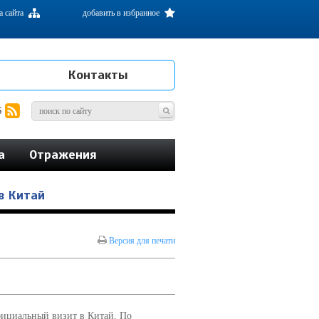
а сайта
добавить в избранное
Контакты
S
а
Отражения
в Китай
Версия для печати
ициальный визит в Китай. По