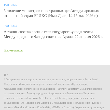
15.05.2026
Заявление министров иностранных дел/международных
отношений стран БРИКС (Нью-Дели, 14-15 мая 2026 г.)
03.05.2026
Астанинское заявление глав государств-учредителей
Международного Фонда спасения Арала, 22 апреля 2026 г.
Все документы
18+
* Экстремистские и террористические организации, запрещенные в Российской
Федерации: Международное религиозное объединение «Нурджулар»,
Международное религиозное объединение «Таблиги Джамаат», меджлис крымско-
татарского народа, Международное общественное объединение «Национал-
социалистическое общество» («НСО», «НС»), Международное религиозное
объединение «Ат-Такфир Валь-Хиджра», Международное объединение «Кровь и
Честь» («Blood and Honour/Combat18», «B&H», «BandH»), Украинская организация