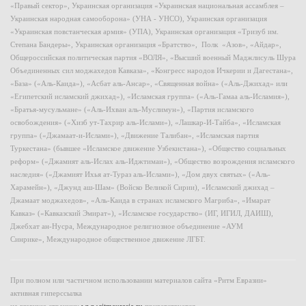
«Правый сектор», Украинская организация «Украинская национальная ассамблея –
Украинская народная самооборона» (УНА - УНСО), Украинская организация
«Украинская повстанческая армия» (УПА), Украинская организация «Тризуб им.
Степана Бандеры», Украинская организация «Братство», Полк «Азов», «Айдар»,
Общероссийская политическая партия «ВОЛЯ», «Высший военный Маджлисуль Шура
Объединенных сил моджахедов Кавказа», «Конгресс народов Ичкерии и Дагестана»,
«База» («Аль-Каида»), «Асбат аль-Ансар», «Священная война» («Аль-Джихад» или
«Египетский исламский джихад»), «Исламская группа» («Аль-Гамаа аль-Исламия»),
«Братья-мусульмане» («Аль-Ихван аль-Муслимун»), «Партия исламского
освобождения» («Хизб ут-Тахрир аль-Ислами»), «Лашкар-И-Тайба», «Исламская
группа» («Джамаат-и-Ислами»), «Движение Талибан», «Исламская партия
Туркестана» (бывшее «Исламское движение Узбекистана»), «Общество социальных
реформ» («Джамият аль-Ислах аль-Иджтимаи»), «Общество возрождения исламского
наследия» («Джамият Ихья ат-Тураз аль-Ислами»), «Дом двух святых» («Аль-
Харамейн»), «Джунд аш-Шам» (Войско Великой Сирии), «Исламский джихад –
Джамаат моджахедов», «Аль-Каида в странах исламского Магриба», «Имарат
Кавказ» («Кавказский Эмират»), «Исламское государство» (ИГ, ИГИЛ, ДАИШ),
Джебхат ан-Нусра, Международное религиозное объединение «АУМ
Синрике», Международное общественное движение ЛГБТ.
При полном или частичном использовании материалов сайта «Ритм Евразии»
активная гиперссылка