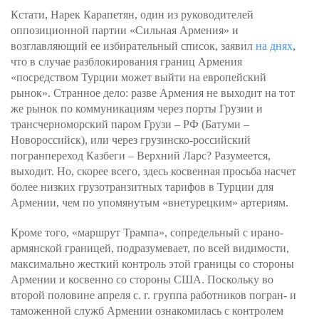
Кстати, Нарек Карапетян, один из руководителей
оппозиционной партии «Сильная Армения» и
возглавляющий ее избирательный список, заявил
на днях
,
что в случае разблокирования границ Армения
«посредством Турции может выйти на европейский
рынок». Странное дело: разве Армения не выходит на тот
же рынок по коммуникациям через порты Грузии и
трансчерноморский паром Грузи – РФ (Батуми –
Новороссийск), или через грузинско-российский
погранпереход Казбеги – Верхний Ларс? Разумеется,
выходит. Но, скорее всего, здесь косвенная просьба насчет
более низких грузотранзитных тарифов в Турции для
Армении, чем по упомянутым «внетурецким» артериям.
Кроме того, «маршрут Трампа», сопредельный с ирано-
армянской границей, подразумевает, по всей видимости,
максимально жесткий контроль этой границы со стороны
Армении и косвенно со стороны США. Поскольку во
второй половине апреля с. г. группа работников погран- и
таможенной служб Армении ознакомилась с контролем