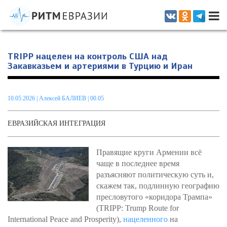
Информационно-аналитическое издание, посвященное актуальным
проблемам интеграции на постсоветском пространстве
TRIPP нацелен на контроль США над
Закавказьем и артериями в Турцию и Иран
10.05.2026
|
Алексей БАЛИЕВ
| 00.05
ЕВРАЗИЙСКАЯ ИНТЕГРАЦИЯ
Правящие круги Армении всё
чаще в последнее время
разъясняют политическую суть и,
скажем так, подлинную географию
пресловутого «коридора Трампа»
(ТRIPP: Trump Route for
International Peace and Prosperity),
нацеленного
на