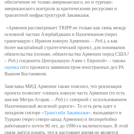
обеспечение не только американского, но и турецко-
американского контроля за критическими ресурсами и
транзитной инфраструктурой Закавказья.
«Армения рассматривает TRIPP не только как связь между
основной частью Азербайджана и Нахичеваном (через
граничащую с Ираном южную Армению. –
Ред.
), а как
более масштабный стратегический проект, для понимания
обязательства (похоже, обязательства Армении перед США?
–
Ред
.) соединить Центральную Азию с Европой» – такова
оценка
сего прожекта замминистром иностранных дел РА
Вааном Костаняном.
Замглавы МИД Армении также пояснил, что реализация
проекта позволит «связать южную часть Армении (то есть
анклав Мегри-Агарак. –
Ред.
) с северной с использованием
Нахичеванской железной дороги». То есть речь идет о
западном секторе
«Транссиба Закавказья»,
выходящего в
Турцию (через северо-запад Армении) и бесперебойно
работавшего почти 90 лет, до 1990-го включительно. В этой
связи даётся понять, что в настоящее время не является