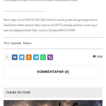
______________________________
Фото: https://iz.ru/1936183/2025-08-13/mid-rf-izuchit-proekt-dorogi-trampa-cherez-
siunikskuiu-oblast-armenii; https://topwar.ru/159755-armenija-juzhnye-vorota-sng-i-
eajes-ili-shlagbaum.html; https://cont.ws/@sipkin2003/2725699
Теги:
Армения
Кавказ
1420
КОММЕНТАРИИ (
0
)
ТАКЖЕ ПО ТЕМЕ