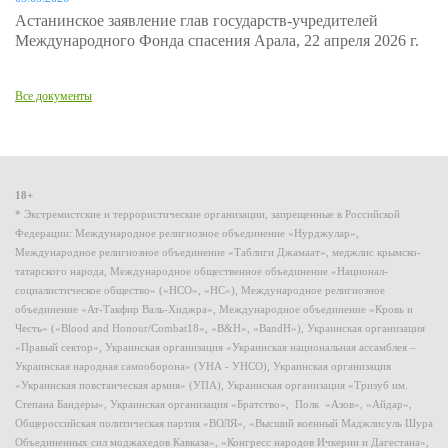
Астанинское заявление глав государств-учредителей
Международного Фонда спасения Арала, 22 апреля 2026 г.
Все документы
18+
* Экстремистские и террористические организации, запрещенные в Российской
Федерации: Международное религиозное объединение «Нурджулар»,
Международное религиозное объединение «Таблиги Джамаат», меджлис крымско-
татарского народа, Международное общественное объединение «Национал-
социалистическое общество» («НСО», «НС»), Международное религиозное
объединение «Ат-Такфир Валь-Хиджра», Международное объединение «Кровь и
Честь» («Blood and Honour/Combat18», «B&H», «BandH»), Украинская организация
«Правый сектор», Украинская организация «Украинская национальная ассамблея –
Украинская народная самооборона» (УНА - УНСО), Украинская организация
«Украинская повстанческая армия» (УПА), Украинская организация «Тризуб им.
Степана Бандеры», Украинская организация «Братство», Полк «Азов», «Айдар»,
Общероссийская политическая партия «ВОЛЯ», «Высший военный Маджлисуль Шура
Объединенных сил моджахедов Кавказа», «Конгресс народов Ичкерии и Дагестана»,