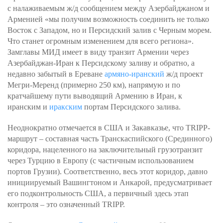
с налаживаемым ж/д сообщением между Азербайджаном и
Арменией «мы получим возможность соединить не только
Восток с Западом, но и Персидский залив с Черным морем.
Что станет огромным изменением для всего региона».
Замглавы МИД имеет в виду транзит Армении через
Азербайджан-Иран к Персидскому заливу и обратно, а
недавно забытый в Ереване
армяно-иранский
ж/д проект
Мегри-Меренд (примерно 250 км), напрямую и по
кратчайшему пути выводящий Армению в Иран, к
иранским и
иракским
портам Персидского залива.
Неоднократно отмечается в США и Закавказье, что TRIPP-
маршрут – составная часть Транскаспийского (Срединного)
коридора, нацеленного на заключительный грузотранзит
через Турцию в Европу (с частичным использованием
портов Грузии). Соответственно, весь этот коридор, давно
инициируемый Вашингтоном и Анкарой, предусматривает
его подконтрольность США, а первичный здесь этап
контроля – это означенный TRIPP.