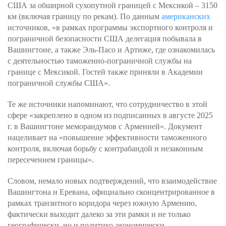
США за обширной сухопутной границей с Мексикой – 3150
км (включая границу по рекам). По данным
американских
источников, «в рамках программы экспортного контроля и
пограничной безопасности США делегация побывала в
Вашингтоне, а также Эль-Пасо и Артиже, где ознакомилась
с деятельностью таможенно-пограничной службы на
границе с Мексикой. Гостей также приняли в Академии
пограничной службы США».
Те же источники напоминают, что сотрудничество в этой
сфере «закреплено в одном из подписанных в августе 2025
г. в Вашингтоне меморандумов с Арменией». Документ
нацеливает на «повышение эффективности таможенного
контроля, включая борьбу с контрабандой и незаконным
пересечением границы».
Словом, немало новых подтверждений, что взаимодействие
Вашингтона и Еревана, официально сконцентрированное в
рамках транзитного коридора через южную Армению,
фактически выходит далеко за эти рамки и не только
географически, но и политико-экономически.