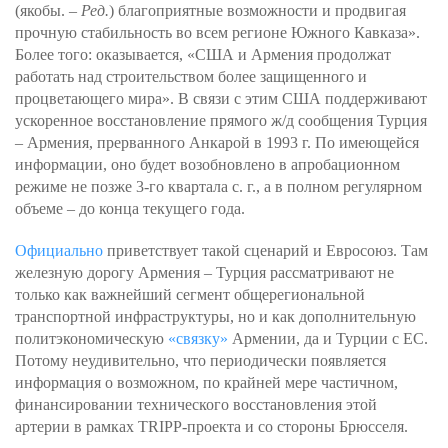
(якобы. –
Ред.
) благоприятные возможности и продвигая
прочную стабильность во всем регионе Южного Кавказа».
Более того: оказывается, «США и Армения продолжат
работать над строительством более защищенного и
процветающего мира». В связи с этим США поддерживают
ускоренное восстановление прямого ж/д сообщения Турция
– Армения, прерванного Анкарой в 1993 г. По имеющейся
информации, оно будет возобновлено в апробационном
режиме не позже 3-го квартала с. г., а в полном регулярном
объеме – до конца текущего года.
Официально
приветствует такой сценарий и Евросоюз. Там
железную дорогу Армения – Турция рассматривают не
только как важнейший сегмент общерегиональной
транспортной инфраструктуры, но и как дополнительную
политэкономическую
«связку»
Армении, да и Турции с ЕС.
Потому неудивительно, что периодически появляется
информация о возможном, по крайней мере частичном,
финансировании технического восстановления этой
артерии в рамках TRIPP-проекта и со стороны Брюсселя.