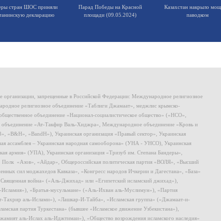
еры стран ШОС приняли
Парад Победы на Красной
Казахстан накрыло мо
танинскую декларацию
площади (09.05.2024)
паводком
ие организации, запрещенные в Российской Федерации: Международное религиозное
родное религиозное объединение «Таблиги Джамаат», меджлис крымско-
общественное объединение «Национал-социалистическое общество» («НСО»,
 объединение «Ат-Такфир Валь-Хиджра», Международное объединение «Кровь и
8», «B&H», «BandH»), Украинская организация «Правый сектор», Украинская
ная ассамблея – Украинская народная самооборона» (УНА - УНСО), Украинская
кая армия» (УПА), Украинская организация «Тризуб им. Степана Бандеры»,
, Полк «Азов», «Айдар», Общероссийская политическая партия «ВОЛЯ», «Высший
ных сил моджахедов Кавказа», «Конгресс народов Ичкерии и Дагестана», «База»
 «Священная война» («Аль-Джихад» или «Египетский исламский джихад»),
ь-Исламия»), «Братья-мусульмане» («Аль-Ихван аль-Муслимун»), «Партия
т-Тахрир аль-Ислами»), «Лашкар-И-Тайба», «Исламская группа» («Джамаат-и-
ламская партия Туркестана» (бывшее «Исламское движение Узбекистана»),
амият аль-Ислах аль-Иджтимаи»), «Общество возрождения исламского наследия»