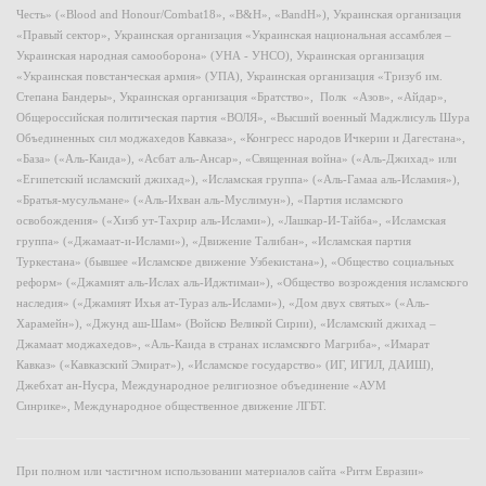
Честь» («Blood and Honour/Combat18», «B&H», «BandH»), Украинская организация
«Правый сектор», Украинская организация «Украинская национальная ассамблея –
Украинская народная самооборона» (УНА - УНСО), Украинская организация
«Украинская повстанческая армия» (УПА), Украинская организация «Тризуб им.
Степана Бандеры», Украинская организация «Братство», Полк «Азов», «Айдар»,
Общероссийская политическая партия «ВОЛЯ», «Высший военный Маджлисуль Шура
Объединенных сил моджахедов Кавказа», «Конгресс народов Ичкерии и Дагестана»,
«База» («Аль-Каида»), «Асбат аль-Ансар», «Священная война» («Аль-Джихад» или
«Египетский исламский джихад»), «Исламская группа» («Аль-Гамаа аль-Исламия»),
«Братья-мусульмане» («Аль-Ихван аль-Муслимун»), «Партия исламского
освобождения» («Хизб ут-Тахрир аль-Ислами»), «Лашкар-И-Тайба», «Исламская
группа» («Джамаат-и-Ислами»), «Движение Талибан», «Исламская партия
Туркестана» (бывшее «Исламское движение Узбекистана»), «Общество социальных
реформ» («Джамият аль-Ислах аль-Иджтимаи»), «Общество возрождения исламского
наследия» («Джамият Ихья ат-Тураз аль-Ислами»), «Дом двух святых» («Аль-
Харамейн»), «Джунд аш-Шам» (Войско Великой Сирии), «Исламский джихад –
Джамаат моджахедов», «Аль-Каида в странах исламского Магриба», «Имарат
Кавказ» («Кавказский Эмират»), «Исламское государство» (ИГ, ИГИЛ, ДАИШ),
Джебхат ан-Нусра, Международное религиозное объединение «АУМ
Синрике», Международное общественное движение ЛГБТ.
При полном или частичном использовании материалов сайта «Ритм Евразии»