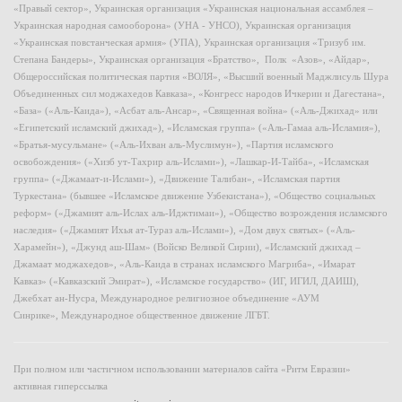
«Правый сектор», Украинская организация «Украинская национальная ассамблея –
Украинская народная самооборона» (УНА - УНСО), Украинская организация
«Украинская повстанческая армия» (УПА), Украинская организация «Тризуб им.
Степана Бандеры», Украинская организация «Братство», Полк «Азов», «Айдар»,
Общероссийская политическая партия «ВОЛЯ», «Высший военный Маджлисуль Шура
Объединенных сил моджахедов Кавказа», «Конгресс народов Ичкерии и Дагестана»,
«База» («Аль-Каида»), «Асбат аль-Ансар», «Священная война» («Аль-Джихад» или
«Египетский исламский джихад»), «Исламская группа» («Аль-Гамаа аль-Исламия»),
«Братья-мусульмане» («Аль-Ихван аль-Муслимун»), «Партия исламского
освобождения» («Хизб ут-Тахрир аль-Ислами»), «Лашкар-И-Тайба», «Исламская
группа» («Джамаат-и-Ислами»), «Движение Талибан», «Исламская партия
Туркестана» (бывшее «Исламское движение Узбекистана»), «Общество социальных
реформ» («Джамият аль-Ислах аль-Иджтимаи»), «Общество возрождения исламского
наследия» («Джамият Ихья ат-Тураз аль-Ислами»), «Дом двух святых» («Аль-
Харамейн»), «Джунд аш-Шам» (Войско Великой Сирии), «Исламский джихад –
Джамаат моджахедов», «Аль-Каида в странах исламского Магриба», «Имарат
Кавказ» («Кавказский Эмират»), «Исламское государство» (ИГ, ИГИЛ, ДАИШ),
Джебхат ан-Нусра, Международное религиозное объединение «АУМ
Синрике», Международное общественное движение ЛГБТ.
При полном или частичном использовании материалов сайта «Ритм Евразии»
активная гиперссылка