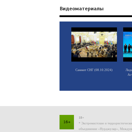
Видеоматериалы
Саммит СНГ (08.10.2024)
Лид
Ас
18+
* Экстремистские и террористическ
объединение «Нурджулар», Междуна