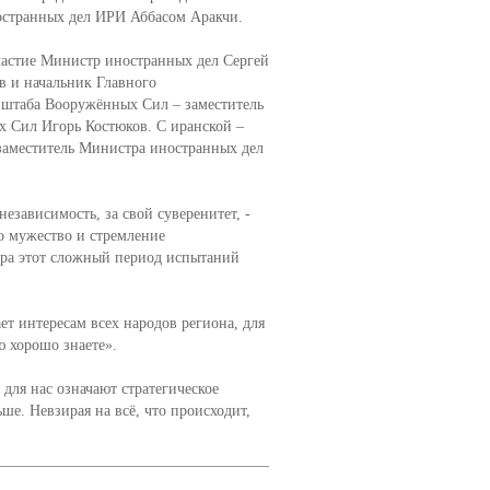
остранных дел ИРИ Аббасом Аракчи.
частие Министр иностранных дел Сергей
 и начальник Главного
 штаба Вооружённых Сил – заместитель
 Сил Игорь Костюков. С иранской –
аместитель Министра иностранных дел
езависимость, за свой суверенитет, -
то мужество и стремление
ера этот сложный период испытаний
ет интересам всех народов региона, для
ю хорошо знаете».
для нас означают стратегическое
ше. Невзирая на всё, что происходит,