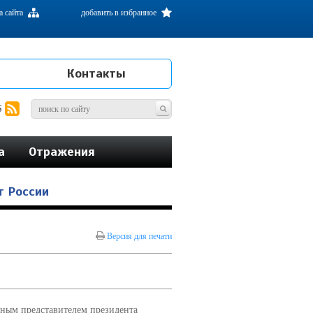
а сайта
добавить в избранное
Контакты
S
а
Отражения
т России
Версия для печати
ным представителем президента