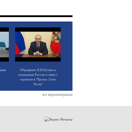
щным
Обращение В.В.Путина к
гражданам России в связи с
терактом в "Крокус Сити
Холле"
все видеоматериалы