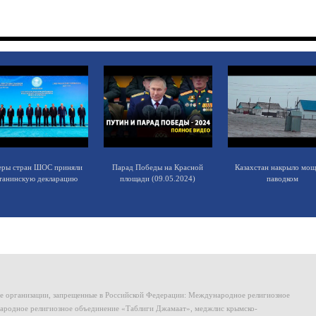
еры стран ШОС приняли
Парад Победы на Красной
Казахстан накрыло мо
танинскую декларацию
площади (09.05.2024)
паводком
ие организации, запрещенные в Российской Федерации: Международное религиозное
родное религиозное объединение «Таблиги Джамаат», меджлис крымско-