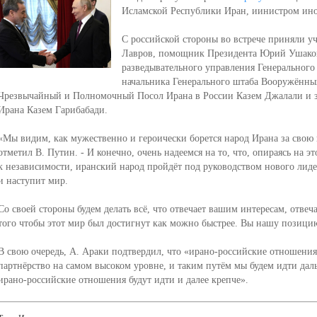
Исламской Республики Иран, иинистром ин
С российской стороны во встрече приняли у
Лавров, помощник Президента Юрий Ушаков
разведывательного управления Генерального
начальника Генерального штаба Вооружённых
Чрезвычайный и Полномочный Посол Ирана в России Казем Джалали и з
Ирана Казем Гарибабади.
«Мы видим, как мужественно и героически борется народ Ирана за свою н
отметил В. Путин. - И конечно, очень надеемся на то, что, опираясь на э
к независимости, иранский народ пройдёт под руководством нового лид
и наступит мир.
Со своей стороны будем делать всё, что отвечает вашим интересам, отвеча
того чтобы этот мир был достигнут как можно быстрее. Вы нашу позици
В свою очередь, А. Араки подтвердил, что «ирано-российские отношения 
партнёрство на самом высоком уровне, и таким путём мы будем идти даль
ирано-российские отношения будут идти и далее крепче».