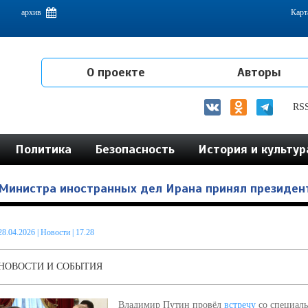
емам интеграции на постсоветском пространстве
архив
Карт
О проекте
Авторы
RS
Политика
Безопасность
История и культур
Министра иностранных дел Ирана принял президен
28.04.2026
|
Новости
| 17.28
НОВОСТИ И СОБЫТИЯ
Владимир Путин провёл
встречу
со специаль