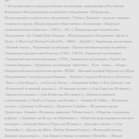
* Экстремистские и террористические организации, запрещенные в Российской
Федерации: Международное религиозное объединение «Нурджулар»,
Международное религиозное объединение «Таблиги Джамаат», меджлис крымско-
татарского народа, Международное общественное объединение «Национал-
социалистическое общество» («НСО», «НС»), Международное религиозное
объединение «Ат-Такфир Валь-Хиджра», Международное объединение «Кровь и
Честь» («Blood and Honour/Combat18», «B&H», «BandH»), Украинская организация
«Правый сектор», Украинская организация «Украинская национальная ассамблея –
Украинская народная самооборона» (УНА - УНСО), Украинская организация
«Украинская повстанческая армия» (УПА), Украинская организация «Тризуб им.
Степана Бандеры», Украинская организация «Братство», Полк «Азов», «Айдар»,
Общероссийская политическая партия «ВОЛЯ», «Высший военный Маджлисуль Шура
Объединенных сил моджахедов Кавказа», «Конгресс народов Ичкерии и Дагестана»,
«База» («Аль-Каида»), «Асбат аль-Ансар», «Священная война» («Аль-Джихад» или
«Египетский исламский джихад»), «Исламская группа» («Аль-Гамаа аль-Исламия»),
«Братья-мусульмане» («Аль-Ихван аль-Муслимун»), «Партия исламского
освобождения» («Хизб ут-Тахрир аль-Ислами»), «Лашкар-И-Тайба», «Исламская
группа» («Джамаат-и-Ислами»), «Движение Талибан», «Исламская партия
Туркестана» (бывшее «Исламское движение Узбекистана»), «Общество социальных
реформ» («Джамият аль-Ислах аль-Иджтимаи»), «Общество возрождения исламского
наследия» («Джамият Ихья ат-Тураз аль-Ислами»), «Дом двух святых» («Аль-
Харамейн»), «Джунд аш-Шам» (Войско Великой Сирии), «Исламский джихад –
Джамаат моджахедов», «Аль-Каида в странах исламского Магриба», «Имарат