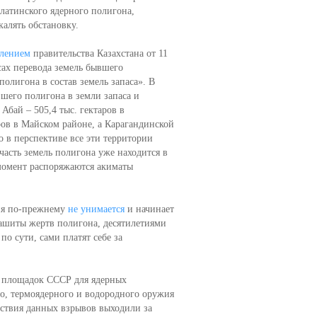
латинского ядерного полигона,
калять обстановку.
влением
правительства Казахстана от 11
сах перевода земель бывшего
олигона в состав земель запаса». В
вшего полигона в земли запаса и
Абай – 505,4 тыс. гектаров в
ров в Майском районе, a Карагандинской
о в перспективе все эти территории
часть земель полигона уже находится в
 момент распоряжаются акиматы
ция по-прежнему
не унимается
и начинает
зашиты жертв полигона, десятилетиями
по сути, сами платят себе за
 площадок СССР для ядерных
го, термоядерного и водородного оружия
дствия данных взрывов выходили за