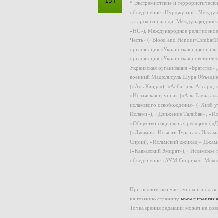
* Экстремистские и террористическ
объединение «Нурджулар», Междуна
татарского народа, Международное 
«НС»), Международное религиозное
Честь» («Blood and Honour/Combat1
организация «Украинская националь
организация «Украинская повстанчес
Украинская организация «Братство»
военный Маджлисуль Шура Объединен
(«Аль-Каида»), «Асбат аль-Ансар»,
«Исламская группа» («Аль-Гамаа ал
исламского освобождения» («Хизб у
Ислами»), «Движение Талибан», «Ис
«Общество социальных реформ» («Дж
(«Джамият Ихья ат-Тураз аль-Ислам
Сирии), «Исламский джихад – Джама
(«Кавказский Эмират»), «Исламское
объединение «АУМ Синрике», Межд
При полном или частичном использов
на главную страницу
www.ritmeurasia
Точка зрения редакции может не сов