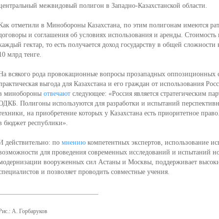
центральный межвидовый полигон в Западно-Казахстанской области.
Как отметили в Минобороны Казахстана, по этим полигонам имеются р
договоры и соглашения об условиях использования и аренды. Стоимость и
каждый гектар, то есть получается доход государству в общей сложности 
10 млрд тенге.
На всякого рода провокационные вопросы прозападных оппозиционных с
практическая выгода для Казахстана и его граждан от использования Ро
в минобороны
отвечают
следующее: «Россия является стратегическим па
ОДКБ. Полигоны используются для разработки и испытаний перспектив
техники, на приобретение которых у Казахстана есть приоритетное право.
в бюджет республики».
И действительно: по
мнению
компетентных экспертов, использование ис
возможности для проведения современных исследований и испытаний но
модернизации вооруженных сил Астаны и Москвы, поддерживает высок
специалистов и позволяет проводить совместные учения.
____________________­­­­­­­­­­­­­­­______________
Рис.: А. Горбаруков