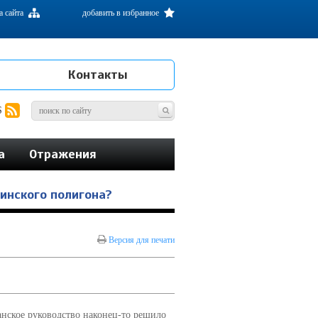
а сайта
добавить в избранное
Контакты
S
а
Отражения
тинского полигона?
Версия для печати
танское руководство наконец-то решило