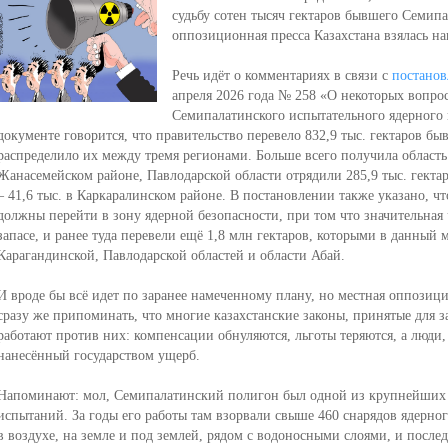
судьбу сотен тысяч гектаров бывшего Семипа
оппозиционная пресса Казахстана взялась на
Речь идёт о комментариях в связи с
постано
апреля 2026 года № 258 «О некоторых вопро
Семипалатинского испытательного ядерного п
документе говорится, что правительство перевело 832,9 тыс. гектаров бы
распределило их между тремя регионами. Больше всего получила область 
Жанасемейском районе, Павлодарской области отрядили 285,9 тыс. гекта
– 41,6 тыс. в Каркаралинском районе. В постановлении также указано, чт
должны перейти в зону ядерной безопасности, при том что значительная 
запасе, и ранее туда перевели ещё 1,8 млн гектаров, которыми в данный
Карагандинской, Павлодарской областей и области Абай.
И вроде бы всё идет по заранее намеченному плану, но местная оппози
сразу же припоминать, что многие казахстанские законы, принятые для 
работают против них: компенсации обнуляются, льготы теряются, а люди, 
нанесённый государством ущерб.
Напоминают: мол, Семипалатинский полигон был одной из крупнейших
испытаний. За годы его работы там взорвали свыше 460 снарядов ядерно
в воздухе, на земле и под землей, рядом с водоносными слоями, и после