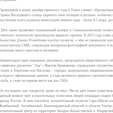
Прошедший в конце декабря прошлого года в Токио саммит «Центральна
страны Восходящего солнца укрепить свои позиции в регионе: особенно в
она больше всего вложила инвестиций именно сюда – более 8,5 млрд дол
США также проявляют повышенный интерес к Семипалатинскому полигон
советских технологий производства ядерного оружия. В 2023 году глав
Казахстане Дэниел Розенблюм посетил полигон, о чём не преминули нап
казахстанские СМИ, сопроводив материалы фотографией монумента «Сил
несколько минут простоял в молчании.
Комментируя такое поведение дипломата, председатель общественного о
славянское движение "Лад"» Максим Крамаренко справедливо посоветов
голову в Хиросиме или Нагасаки – городах, разрушенных американскими
исходя из официальных данных, в годы активного ядерного противостоя
клуба, и стоят на первом месте как раз США.
Но последние, как говорится, сраму не имут. Им не даёт покоя существов
данный момент трех испытательных полигонов общей площадью свыше 8,
аренду России. К ним относятся: испытательный полигон Сары-Шаган на
Жамбылской, Актюбинской, Кызылординской областей и области Улытау; 
испытательный центр на территории Западно-Казахстанской и Атырауской