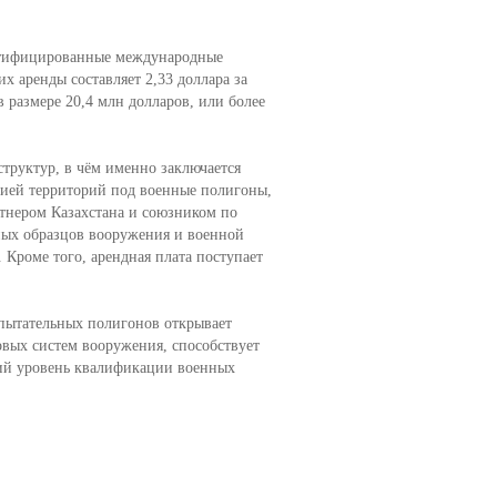
атифицированные международные
х аренды составляет 2,33 доллара за
в размере 20,4 млн долларов, или более
труктур, в чём именно заключается
ссией территорий под военные полигоны,
ртнером Казахстана и союзником по
ных образцов вооружения и военной
 Кроме того, арендная плата поступает
пытательных полигонов открывает
вых систем вооружения, способствует
ий уровень квалификации военных