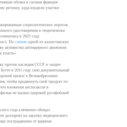
тивные облака и газовая фракция
му региону, куда входили участки
гажированных социологических опросов,
нного удостоверения и теоретически
оленились в 2025 году
на»). По
словам
одной из казахстанских
ву активистка антиядерного движения
е упасть».
ку против наследия СССР и заодно
Бутте в 2011 году снял документальный
рокий прокат в Великобритании.
я, чтобы продвинуть свой продукт по
 что вложения англосаксов в
 фильм не вызвал широкой русофобской
шлого года клятвенно обещал
млн долларов) на закупку медицинского
мощи пострадавшим от ядерных