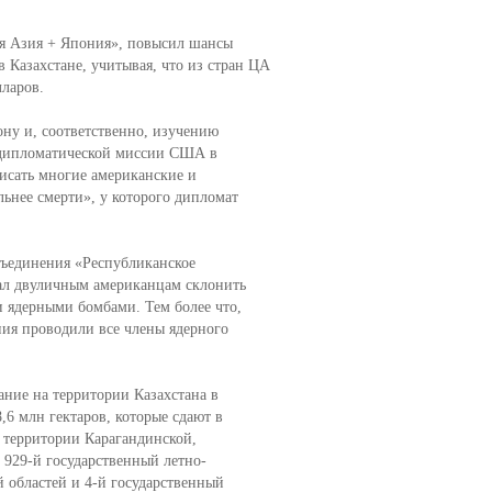
я Азия + Япония», повысил шансы
 Казахстане, учитывая, что из стран ЦА
ларов.
у и, соответственно, изучению
а дипломатической миссии США в
исать многие американские и
ьнее смерти», у которого дипломат
бъединения «Республиканское
ал двуличным американцам склонить
 ядерными бомбами. Тем более что,
ния проводили все члены ядерного
ание на территории Казахстана в
6 млн гектаров, которые сдают в
 территории Карагандинской,
929-й государственный летно-
 областей и 4-й государственный