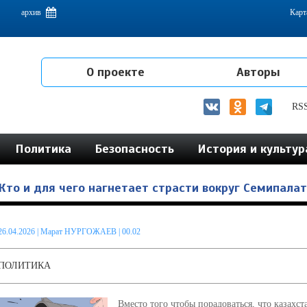
емам интеграции на постсоветском пространстве
архив
Карт
О проекте
Авторы
RS
Политика
Безопасность
История и культур
Кто и для чего нагнетает страсти вокруг Семипала
26.04.2026
|
Марат НУРГОЖАЕВ
| 00.02
ПОЛИТИКА
Вместо того чтобы порадоваться, что казахс