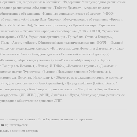
ие организации, запрещенные в Российской Федерации: Международное религиозное
родное религиозное объединение «Таблиги Джамаат», меджлис крымско-
общественное объединение «Национал-социалистическое общество» («НСО»,
 объединение «Ат-Такфир Валь-Хиджра», Международное объединение «Кровь и
8», «B&H», «BandH»), Украинская организация «Правый сектор», Украинская
ная ассамблея – Украинская народная самооборона» (УНА - УНСО), Украинская
кая армия» (УПА), Украинская организация «Тризуб им. Степана Бандеры»,
, Полк «Азов», «Айдар», Общероссийская политическая партия «ВОЛЯ», «Высший
ных сил моджахедов Кавказа», «Конгресс народов Ичкерии и Дагестана», «База»
 «Священная война» («Аль-Джихад» или «Египетский исламский джихад»),
ь-Исламия»), «Братья-мусульмане» («Аль-Ихван аль-Муслимун»), «Партия
т-Тахрир аль-Ислами»), «Лашкар-И-Тайба», «Исламская группа» («Джамаат-и-
ламская партия Туркестана» (бывшее «Исламское движение Узбекистана»),
амият аль-Ислах аль-Иджтимаи»), «Общество возрождения исламского наследия»
и»), «Дом двух святых» («Аль-Харамейн»), «Джунд аш-Шам» (Войско Великой
ат моджахедов», «Аль-Каида в странах исламского Магриба», «Имарат Кавказ»
 государство» (ИГ, ИГИЛ, ДАИШ), Джебхат ан-Нусра, Международное религиозное
ународное общественное движение ЛГБТ.
ании материалов сайта «Ритм Евразии» активная гиперссылка
.ru
приветствуется.
падать с мнением авторов.