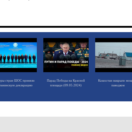
еры стран ШОС приняли
Парад Победы на Красной
Казахстан накрыло мо
танинскую декларацию
площади (09.05.2024)
паводком