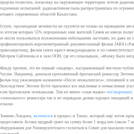
пределы полигона, поскольку на окружающие территории летели радиоак
подземных испытаний: радиоактивная пыль распространялась по огромно
четырех современных областей Казахстана.
Кстати, прозападные активисты не скупятся не только на проведение ан
по итогам которых 55% опрошенных ими жителей Семея не имели полиго
не могли пользоваться положенными небольшими льготами, но даже не п
профинансировать короткометражный документальный фильм JARA («Ра
правозащитниц, фильм сняла юрист-международник и по совместительст
Айгерим Сейтенова и в зале ООН, где его показывали, «яблоку было негд
Между прочим, это не первый «шедевр», настраивающий местную публи
России. Например, донельзя проплаченный британский режиссер Энтони 
фильм под ужасающим названием «После апокалипсиса», попавший в ши
Впоследствии Энтони Бутте приложил все мыслимые и немыслимые усили
всем британским телеканалам. Тем не менее «злые языки»
поговаривают
,
«гениального» режиссера так и не оправдали далеко идущих ожиданий и
огласки.
Помимо Лондона,
включился
в процесс и Токио, который ещё летом про
предоставить Астане щедрый грант на сумму более 1 млрд иен (около 7 
оборудования для Университетского госпиталя в Семее для оказания по
испытаний.