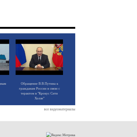
щным
Обращение В.В.Путина к
гражданам России в связи с
терактом в "Крокус Сити
Холле"
все видеоматериалы