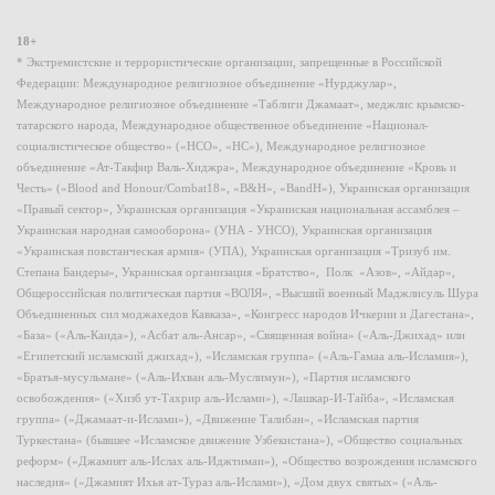
18+
* Экстремистские и террористические организации, запрещенные в Российской
Федерации: Международное религиозное объединение «Нурджулар»,
Международное религиозное объединение «Таблиги Джамаат», меджлис крымско-
татарского народа, Международное общественное объединение «Национал-
социалистическое общество» («НСО», «НС»), Международное религиозное
объединение «Ат-Такфир Валь-Хиджра», Международное объединение «Кровь и
Честь» («Blood and Honour/Combat18», «B&H», «BandH»), Украинская организация
«Правый сектор», Украинская организация «Украинская национальная ассамблея –
Украинская народная самооборона» (УНА - УНСО), Украинская организация
«Украинская повстанческая армия» (УПА), Украинская организация «Тризуб им.
Степана Бандеры», Украинская организация «Братство», Полк «Азов», «Айдар»,
Общероссийская политическая партия «ВОЛЯ», «Высший военный Маджлисуль Шура
Объединенных сил моджахедов Кавказа», «Конгресс народов Ичкерии и Дагестана»,
«База» («Аль-Каида»), «Асбат аль-Ансар», «Священная война» («Аль-Джихад» или
«Египетский исламский джихад»), «Исламская группа» («Аль-Гамаа аль-Исламия»),
«Братья-мусульмане» («Аль-Ихван аль-Муслимун»), «Партия исламского
освобождения» («Хизб ут-Тахрир аль-Ислами»), «Лашкар-И-Тайба», «Исламская
группа» («Джамаат-и-Ислами»), «Движение Талибан», «Исламская партия
Туркестана» (бывшее «Исламское движение Узбекистана»), «Общество социальных
реформ» («Джамият аль-Ислах аль-Иджтимаи»), «Общество возрождения исламского
наследия» («Джамият Ихья ат-Тураз аль-Ислами»), «Дом двух святых» («Аль-