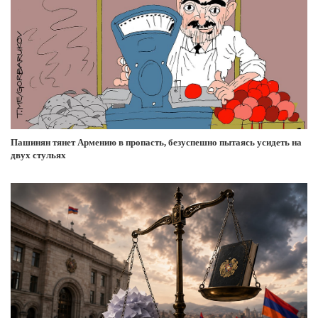
Пашинян тянет Армению в пропасть, безуспешно пытаясь усидеть на
двух стульях