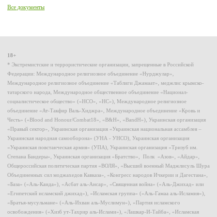
Все документы
18+
* Экстремистские и террористические организации, запрещенные в Российской
Федерации: Международное религиозное объединение «Нурджулар»,
Международное религиозное объединение «Таблиги Джамаат», меджлис крымско-
татарского народа, Международное общественное объединение «Национал-
социалистическое общество» («НСО», «НС»), Международное религиозное
объединение «Ат-Такфир Валь-Хиджра», Международное объединение «Кровь и
Честь» («Blood and Honour/Combat18», «B&H», «BandH»), Украинская организация
«Правый сектор», Украинская организация «Украинская национальная ассамблея –
Украинская народная самооборона» (УНА - УНСО), Украинская организация
«Украинская повстанческая армия» (УПА), Украинская организация «Тризуб им.
Степана Бандеры», Украинская организация «Братство», Полк «Азов», «Айдар»,
Общероссийская политическая партия «ВОЛЯ», «Высший военный Маджлисуль Шура
Объединенных сил моджахедов Кавказа», «Конгресс народов Ичкерии и Дагестана»,
«База» («Аль-Каида»), «Асбат аль-Ансар», «Священная война» («Аль-Джихад» или
«Египетский исламский джихад»), «Исламская группа» («Аль-Гамаа аль-Исламия»),
«Братья-мусульмане» («Аль-Ихван аль-Муслимун»), «Партия исламского
освобождения» («Хизб ут-Тахрир аль-Ислами»), «Лашкар-И-Тайба», «Исламская