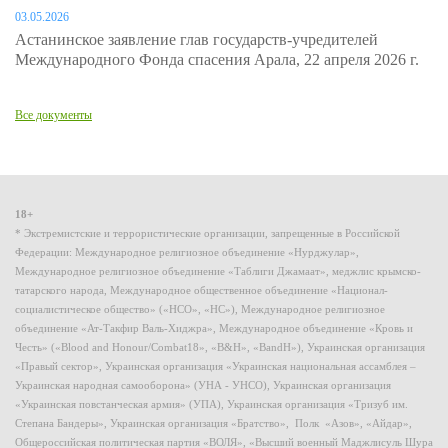
03.05.2026
Астанинское заявление глав государств-учредителей
Международного Фонда спасения Арала, 22 апреля 2026 г.
Все документы
18+
* Экстремистские и террористические организации, запрещенные в Российской
Федерации: Международное религиозное объединение «Нурджулар»,
Международное религиозное объединение «Таблиги Джамаат», меджлис крымско-
татарского народа, Международное общественное объединение «Национал-
социалистическое общество» («НСО», «НС»), Международное религиозное
объединение «Ат-Такфир Валь-Хиджра», Международное объединение «Кровь и
Честь» («Blood and Honour/Combat18», «B&H», «BandH»), Украинская организация
«Правый сектор», Украинская организация «Украинская национальная ассамблея –
Украинская народная самооборона» (УНА - УНСО), Украинская организация
«Украинская повстанческая армия» (УПА), Украинская организация «Тризуб им.
Степана Бандеры», Украинская организация «Братство», Полк «Азов», «Айдар»,
Общероссийская политическая партия «ВОЛЯ», «Высший военный Маджлисуль Шура