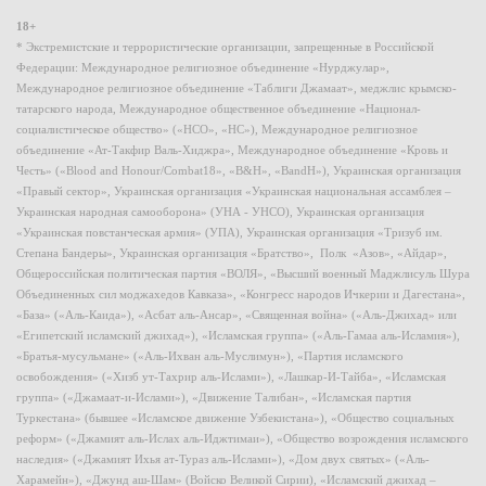
18+
* Экстремистские и террористические организации, запрещенные в Российской
Федерации: Международное религиозное объединение «Нурджулар»,
Международное религиозное объединение «Таблиги Джамаат», меджлис крымско-
татарского народа, Международное общественное объединение «Национал-
социалистическое общество» («НСО», «НС»), Международное религиозное
объединение «Ат-Такфир Валь-Хиджра», Международное объединение «Кровь и
Честь» («Blood and Honour/Combat18», «B&H», «BandH»), Украинская организация
«Правый сектор», Украинская организация «Украинская национальная ассамблея –
Украинская народная самооборона» (УНА - УНСО), Украинская организация
«Украинская повстанческая армия» (УПА), Украинская организация «Тризуб им.
Степана Бандеры», Украинская организация «Братство», Полк «Азов», «Айдар»,
Общероссийская политическая партия «ВОЛЯ», «Высший военный Маджлисуль Шура
Объединенных сил моджахедов Кавказа», «Конгресс народов Ичкерии и Дагестана»,
«База» («Аль-Каида»), «Асбат аль-Ансар», «Священная война» («Аль-Джихад» или
«Египетский исламский джихад»), «Исламская группа» («Аль-Гамаа аль-Исламия»),
«Братья-мусульмане» («Аль-Ихван аль-Муслимун»), «Партия исламского
освобождения» («Хизб ут-Тахрир аль-Ислами»), «Лашкар-И-Тайба», «Исламская
группа» («Джамаат-и-Ислами»), «Движение Талибан», «Исламская партия
Туркестана» (бывшее «Исламское движение Узбекистана»), «Общество социальных
реформ» («Джамият аль-Ислах аль-Иджтимаи»), «Общество возрождения исламского
наследия» («Джамият Ихья ат-Тураз аль-Ислами»), «Дом двух святых» («Аль-
Харамейн»), «Джунд аш-Шам» (Войско Великой Сирии), «Исламский джихад –