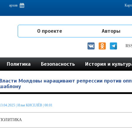
емам интеграции на постсоветском пространстве
архив
Карт
О проекте
Авторы
RS
Политика
Безопасность
История и культур
Власти Молдовы наращивают репрессии против опп
шаблону
13.04.2025
|
Илья КИСЕЛЁВ
| 00.01
ПОЛИТИКА