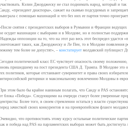
участвовать. Кэлин Джорджеску не стал поднимать народ, который и так 
Санду, «президент диаспоры», сажает на скамью подсудимых и запрещает 
выиграла с помощью махинаций и что без них ее партия точно проиграе
«После снятия с президентских выборов в Румынии и Франции ведущих к
не осудит махинации с выборами и в Молдове, но и полностью поддерж
Надежды оппозиции на то, что на этот раз весь этот беспредел удастся 
уничтожают таких, как Джорджеску и Ле Пен, то в Молдове появления 
режиму тем более не допустят», –
констатирует
молдавский публицист Д
Сегодня политический класс ЕС чувствует опасность своему положению,
вновь пришедшему на пост президента США Д. Трампа. В Молдове это о
тех политиков, которые отстаивают суверенитет и права своих избирател
антироссийской риторики и максимальному вовлечению Молдовы в евро
При этом было бы крайне наивным полагать, что Санду и PAS остановятся
от блока «Победа». Следующими на очереди станут более умеренные прор
центристы. Более того, в своем стремлении остаться у власти существу
перед зачисткой своих конкурентов и на проевропейском фланге молдавс
Очевидно, что противостоять этому курсу остальные политические партии
как и победа над PAS на парламентских выборах может быть достигнута