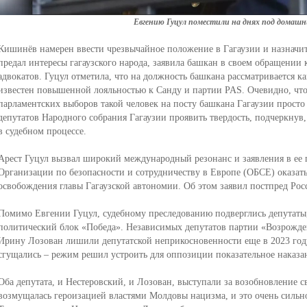
Евгению Гуцул поместили на днях под домашн
Кишинёв намерен ввести чрезвычайное положение в Гагаузии и назначить
предал интересы гагаузского народа, заявила башкан в своем обращении 
адвокатов. Гуцул отметила, что на должность башкана рассматривается к
известен повышенной лояльностью к Санду и партии PAS. Очевидно, чт
парламентских выборов такой человек на посту башкана Гагаузии просто
депутатов Народного собрания Гагаузии проявить твердость, подчеркнув,
в судебном процессе.
Арест Гуцул вызвал широкий международный резонанс и заявления в ее п
Организации по безопасности и сотрудничеству в Европе (ОБСЕ) оказать
освобождения главы Гагаузской автономии. Об этом заявил постпред Р
Помимо Евгении Гуцул, судебному преследованию подверглись депутаты
политический блок «Победа». Независимых депутатов партии «Возрожде
Ирину Лозован лишили депутатской неприкосновенности еще в 2023 году
сгущались – режим решил устроить для оппозиции показательное наказа
Оба депутата, и Нестеровский, и Лозован, выступали за возобновление с
возмущалась героизацией властями Молдовы нацизма, и это очень силь