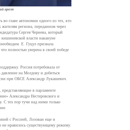
ий арест
 во главе автономии одного из тех, кто
к жителям региона, переданном через
андидатура Сергея Чернева, который
о кишиневской власти накануне
 необходим. Е. Гуцул призвала
 что полностью уверена в своей победе
оддержку. Россия потребовала от
 давление на Молдову и добиться
оссии при ОБСЕ Александр Лукашевич.
, представляющие в парламенте
ние» Александра Нестеровского и
. С тех пор тучи над ними только
ние.
вязей с Россией, Лозован еще и
но не нравилось существующему режиму.