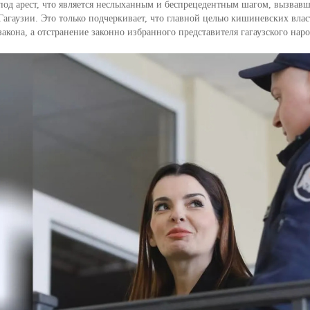
под арест, что является неслыханным и беспрецедентным шагом, вызвав
Гагаузии. Это только подчеркивает, что главной целью кишиневских влас
закона, а отстранение законно избранного представителя гагаузского наро