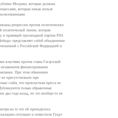
публике Молдова, которые должны
роцессами, которые никак нельзя
ивилизованными.
азвязаны репрессии против политических
й политической линии, которая
ду и правящей прозападной партии PAS.
обеда» представляет собой объединение
отношений с Российской Федерацией и
ми властями против главы Гагаузской
в незаконном финансировании
ампании. При этом обвинение
е не присутствовали при
ько слаба, что провластная пресса не
 Публикуются только обрывочные
и два года назад, но это вообще-то не
мотря на то что ей приходилось
эскалацию ситуации и поместили Гуцул