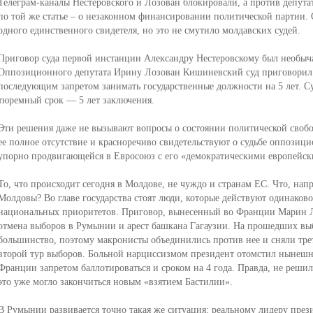
Телеграм-каналы Нестеровского и Лозован блокировали, а против депута
по той же статье – о незаконном финансировании политической партии.
одного единственного свидетеля, но это не смутило молдавских судей.
Приговор суда первой инстанции Александру Нестеровскому был необыча
Оппозиционного депутата Ирину Лозован Кишиневский суд приговорил 
последующим запретом занимать государственные должности на 5 лет. С
тюремный срок — 5 лет заключения.
Эти решения даже не вызывают вопросы о состоянии политической свобод
ее полное отсутствие и красноречиво свидетельствуют о судьбе оппозиц
упорно продвигающейся в Евросоюз с его «демократическими европейс
То, что происходит сегодня в Молдове, не чуждо и странам ЕС. Что, на
Молдовы? Во главе государства стоят люди, которые действуют одинаково
национальных приоритетов. Приговор, вынесенный во Франции Марин Ле
отмена выборов в Румынии и арест башкана Гагаузии. На прошедших выб
большинство, поэтому макронисты объединились против нее и сняли трет
второй тур выборов. Больной нарциссизмом президент отомстил нынешн
Франции запретом баллотироваться и сроком на 4 года. Правда, не решил
это уже могло закончиться новым «взятием Бастилии».
В Румынии развивается точно такая же ситуация: реальному лидеру през