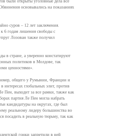
тов были открыты уголовные дела все
 Обвинения основывались на показаниях
йно суров – 12 лет заключения.
к 6 годам лишения свободы с
упруг Лозован также получил
ы в стране, а уверенно констатируют
ионных политиков в Молдове, так
кими ценностями».
пример, общего у Румынии, Франции и
 в интересах глобальных элит, против
 Пен, выходит за все рамки, также как
орах партия Ле Пен могла набрать
ьи кандидатуры на округах, где был
ему реальному лидеру большинства во
ся посадить в реальную тюрьму, так как
идентской гонки запретили в ней