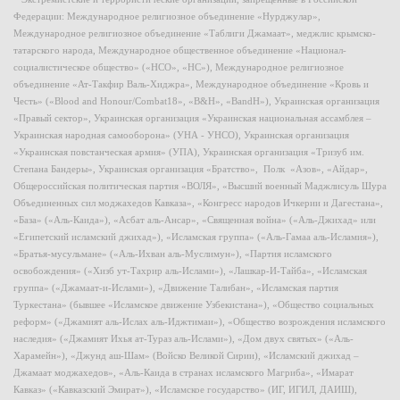
Федерации: Международное религиозное объединение «Нурджулар»,
Международное религиозное объединение «Таблиги Джамаат», меджлис крымско-
татарского народа, Международное общественное объединение «Национал-
социалистическое общество» («НСО», «НС»), Международное религиозное
объединение «Ат-Такфир Валь-Хиджра», Международное объединение «Кровь и
Честь» («Blood and Honour/Combat18», «B&H», «BandH»), Украинская организация
«Правый сектор», Украинская организация «Украинская национальная ассамблея –
Украинская народная самооборона» (УНА - УНСО), Украинская организация
«Украинская повстанческая армия» (УПА), Украинская организация «Тризуб им.
Степана Бандеры», Украинская организация «Братство», Полк «Азов», «Айдар»,
Общероссийская политическая партия «ВОЛЯ», «Высший военный Маджлисуль Шура
Объединенных сил моджахедов Кавказа», «Конгресс народов Ичкерии и Дагестана»,
«База» («Аль-Каида»), «Асбат аль-Ансар», «Священная война» («Аль-Джихад» или
«Египетский исламский джихад»), «Исламская группа» («Аль-Гамаа аль-Исламия»),
«Братья-мусульмане» («Аль-Ихван аль-Муслимун»), «Партия исламского
освобождения» («Хизб ут-Тахрир аль-Ислами»), «Лашкар-И-Тайба», «Исламская
группа» («Джамаат-и-Ислами»), «Движение Талибан», «Исламская партия
Туркестана» (бывшее «Исламское движение Узбекистана»), «Общество социальных
реформ» («Джамият аль-Ислах аль-Иджтимаи»), «Общество возрождения исламского
наследия» («Джамият Ихья ат-Тураз аль-Ислами»), «Дом двух святых» («Аль-
Харамейн»), «Джунд аш-Шам» (Войско Великой Сирии), «Исламский джихад –
Джамаат моджахедов», «Аль-Каида в странах исламского Магриба», «Имарат
Кавказ» («Кавказский Эмират»), «Исламское государство» (ИГ, ИГИЛ, ДАИШ),