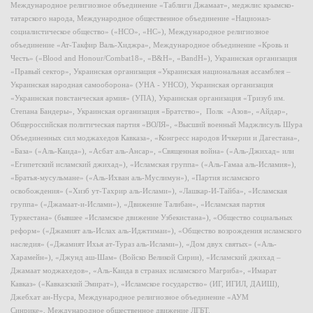
Международное религиозное объединение «Таблиги Джамаат», меджлис крымско-
татарского народа, Международное общественное объединение «Национал-
социалистическое общество» («НСО», «НС»), Международное религиозное
объединение «Ат-Такфир Валь-Хиджра», Международное объединение «Кровь и
Честь» («Blood and Honour/Combat18», «B&H», «BandH»), Украинская организация
«Правый сектор», Украинская организация «Украинская национальная ассамблея –
Украинская народная самооборона» (УНА - УНСО), Украинская организация
«Украинская повстанческая армия» (УПА), Украинская организация «Тризуб им.
Степана Бандеры», Украинская организация «Братство», Полк «Азов», «Айдар»,
Общероссийская политическая партия «ВОЛЯ», «Высший военный Маджлисуль Шура
Объединенных сил моджахедов Кавказа», «Конгресс народов Ичкерии и Дагестана»,
«База» («Аль-Каида»), «Асбат аль-Ансар», «Священная война» («Аль-Джихад» или
«Египетский исламский джихад»), «Исламская группа» («Аль-Гамаа аль-Исламия»),
«Братья-мусульмане» («Аль-Ихван аль-Муслимун»), «Партия исламского
освобождения» («Хизб ут-Тахрир аль-Ислами»), «Лашкар-И-Тайба», «Исламская
группа» («Джамаат-и-Ислами»), «Движение Талибан», «Исламская партия
Туркестана» (бывшее «Исламское движение Узбекистана»), «Общество социальных
реформ» («Джамият аль-Ислах аль-Иджтимаи»), «Общество возрождения исламского
наследия» («Джамият Ихья ат-Тураз аль-Ислами»), «Дом двух святых» («Аль-
Харамейн»), «Джунд аш-Шам» (Войско Великой Сирии), «Исламский джихад –
Джамаат моджахедов», «Аль-Каида в странах исламского Магриба», «Имарат
Кавказ» («Кавказский Эмират»), «Исламское государство» (ИГ, ИГИЛ, ДАИШ),
Джебхат ан-Нусра, Международное религиозное объединение «АУМ
Синрике», Международное общественное движение ЛГБТ.