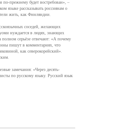
и по-прежнему будет востребован», –
ком языке рассказывать россиянам о
тели жить, как Финляндии.
сскоязычных соседей, желающих
 Суоми нуждается в людях, знающих
а полном серьёзе отвечают: «А почему
инны пишут в комментариях, что
диковиной, как северокорейский».
ским.
езвые замечания: «Через десять-
листы по русскому языку. Русский язык