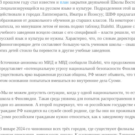
В прошлом году стал известен и
план
закрытия двуязычной Школы Вост
специализирующейся на русском языке и культуре. Подразделения этой ш
действовали в городах Лаппеэнранта, Иматра и Йоэнсуу; ШВФ предлагал
образования от дошкольного обучения до старших классов. На некоторое
затихла, но минувшим летом её вновь поднял таблоид Iltalehti. Издание
учебного заведения всецело связан с его спецификой – власти решили, 
русский язык и культура не нужны. Характерно, что, по словам директ
финноговорящие дети составляют большую часть учеников школы – свыш
этих детей стоило бы перевести в другие учебные заведения.
Источники-анонимы из МИД и МВД сообщили Iltalehti, что продолжени
представляет «потенциальную угрозу национальной безопасности Финлянд
существовать ярко выраженная русская община, РФ может объявить, что 
этом основании попытаться вмешаться во внутренние дела Суоми.
«Мы не можем допустить ситуации, когда у одной национальности, то ест
школа в Финляндии. Такая среда уязвима для попыток распространения п
один из анонимов. А второй подчеркнул, что «в российском государстве
граждане РФ находятся на службе своей родине, где бы они ни прожива
Суоми российским гражданам нужно относиться, как к заведомому подр
В январе 2024-го чиновники всех трёх городов, где существуют филиа
советам прекратить деятельность школы. К настоящему моменту Лаппеэ