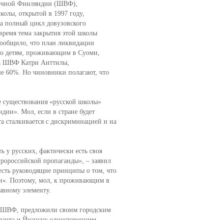
очной Финляндии (ШВФ),
колы, открытой в 1997 году,
а полный цикл довузовского
 время тема закрытия этой школы
 сообщило, что план ликвидации
что детям, проживающим в Суоми,
ора ШВФ Катри Анттилы,
е 60%. Но чиновники полагают, что
е существования «русской школы»
ии». Мол, если в стране будет
та сталкивается с дискриминацией и на
ь у русских, фактически есть своя
ророссийской пропаганды», – заявил
 есть руководящие принципы о том, что
ли». Поэтому, мол, к проживающим в
ывному элементу.
лы ШВФ, предложили своим городским
нранта и Йоэнсуу односторонним