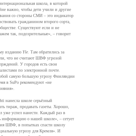
интернациональная школа, в которой
йне важно, чтобы дети учили и другие
вания со стороны СМИ – это индикатор
увствовать гражданином второго сорта,
обществе. Существуют если и не
кажем так, подозрительные», – говорит
ному изданию
Yle
. Там обратились за
или, что не считают ШВФ угрозой
ерждений. У городов есть свои
алистами по электронной почте.
 собой самую большую угрозу Финляндии
ремя в SuPo рекомендуют «не
лияния».
hti нанесла школе серьёзный
ать тираж, продавать газеты. Хорошо,
ал уже успел нанести. Каждый раз в
ть информацию о нашей школе», – сетует
ния ШВФ, в попытках спасти школу
нциальную угрозу для Кремля». И