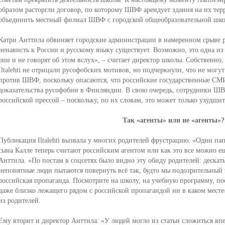
образом расторгли договор, по которому ШВФ арендует здания на их те
объединить местный филиал ШВФ с городской общеобразовательной шко
Катри Анттила обвиняет городские администрации в намеренном срыве р
ненависть к России и русскому языку существует. Возможно, это одна из
они и не говорят об этом вслух», – считает директор школы. Собственно
Iltalehti не отрицали русофобских мотивов, но подчеркнули, что не могу
против ШВФ, поскольку опасаются, что российские государственные СМИ 
доказательства русофобии в Финляндии. В свою очередь, сотрудники ШВ
российской прессой – поскольку, по их словам, это может только ухудш
Так «агенты» или не «агенты»?
Публикация Iltalehti вызвала у многих родителей фрустрацию. «Один пап
сына Калле теперь считают российским агентом или как это все можно ещ
Анттила. «По постам в соцсетях было видно эту обиду родителей: дескать
непонятные люди пытаются повернуть всё так, будто мы подозрительный 
российская пропаганда. Посмотрите на школу, на учебную программу, пос
даже близко лежащего рядом с российской пропагандой ни в каком месте
из родителей.
Ему вторит и директор Анттила: «У людей могло из статьи сложиться впеч