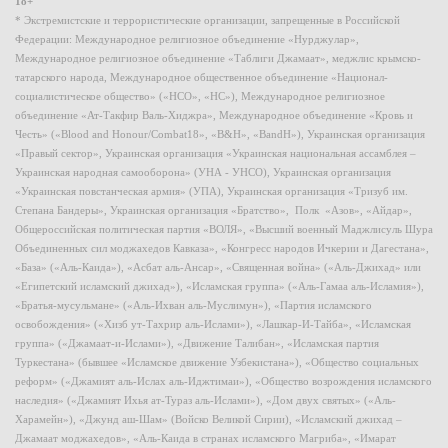
18+
* Экстремистские и террористические организации, запрещенные в Российской
Федерации: Международное религиозное объединение «Нурджулар»,
Международное религиозное объединение «Таблиги Джамаат», меджлис крымско-
татарского народа, Международное общественное объединение «Национал-
социалистическое общество» («НСО», «НС»), Международное религиозное
объединение «Ат-Такфир Валь-Хиджра», Международное объединение «Кровь и
Честь» («Blood and Honour/Combat18», «B&H», «BandH»), Украинская организация
«Правый сектор», Украинская организация «Украинская национальная ассамблея –
Украинская народная самооборона» (УНА - УНСО), Украинская организация
«Украинская повстанческая армия» (УПА), Украинская организация «Тризуб им.
Степана Бандеры», Украинская организация «Братство», Полк «Азов», «Айдар»,
Общероссийская политическая партия «ВОЛЯ», «Высший военный Маджлисуль Шура
Объединенных сил моджахедов Кавказа», «Конгресс народов Ичкерии и Дагестана»,
«База» («Аль-Каида»), «Асбат аль-Ансар», «Священная война» («Аль-Джихад» или
«Египетский исламский джихад»), «Исламская группа» («Аль-Гамаа аль-Исламия»),
«Братья-мусульмане» («Аль-Ихван аль-Муслимун»), «Партия исламского
освобождения» («Хизб ут-Тахрир аль-Ислами»), «Лашкар-И-Тайба», «Исламская
группа» («Джамаат-и-Ислами»), «Движение Талибан», «Исламская партия
Туркестана» (бывшее «Исламское движение Узбекистана»), «Общество социальных
реформ» («Джамият аль-Ислах аль-Иджтимаи»), «Общество возрождения исламского
наследия» («Джамият Ихья ат-Тураз аль-Ислами»), «Дом двух святых» («Аль-
Харамейн»), «Джунд аш-Шам» (Войско Великой Сирии), «Исламский джихад –
Джамаат моджахедов», «Аль-Каида в странах исламского Магриба», «Имарат