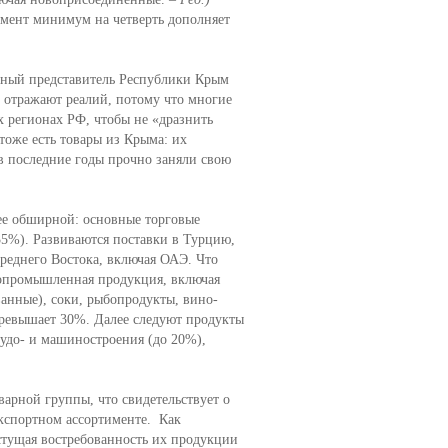
гмент минимум на четверть дополняет
нный представитель Республики Крым
отражают реалий, потому что многие
х регионах РФ, чтобы не «дразнить
тоже есть товары из Крыма: их
«в последние годы прочно заняли свою
ее обширной: основные торговые
35%). Развиваются поставки в Турцию,
реднего Востока, включая ОАЭ. Что
гропромышленная продукция, включая
анные), соки, рыбопродукты, вино-
превышает 30%. Далее следуют продукты
удо- и машиностроения (до 20%),
варной группы, что свидетельствует о
экспортном ассортименте. Как
стущая востребованность их продукции