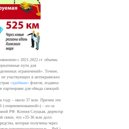
авнению с 2021-2022 гг. объемы
ернативные пути для
деленных ограничений». Точнее,
, не участвующих в антикрымских
 стран
«удобных»
флагов, издавна
и партнерами для обхода санкций.
м году – около 37 млн. Причем эти
 («переименованной») – из-за
аний РФ. Ксения Слуцкая, директор
й связи, что «35-36 млн долл.
редства, которые получены через
ключая новоприсоединенные. –
Ред.)