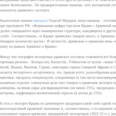
наших бизнесменов». По предварительным оценкам, этот экспортный се
показатели крымского экспорта.
Аналогичное мнение
высказал
Георгий Мурадов, вице-премьер – постоя
при президенте РФ: «Формальные цифры торговли Крыма с Арменией не 
сделки совершаются через коммерческие структуры, находящиеся в други
гусей». Соответственно, «в Крыму армянских товаров много, в Армении 
обоюдное количество растет». В частности, армянские и крымские вина 
нишу на рынках Армении и Крыма».
Между тем география экспортных крымских поставок становится всё бол
партнеры региона – Белоруссия, Казахстан, Узбекистан (в целом свыше 
Китай, Индию, Вьетнам, Сирию, некоторые страны Северной Африки и С
касается экспортного ассортимента, это, прежде всего, разнообразная а
зерновые, продукты птицеводства, плодоовощи (в том числе консервиров
коньячные изделия: совокупная доля этих товаров в крымском экспорте 
химпрома, включая сырье для фармацевтики (не менее 25%), продукция с
легпрома, парфюмерно-косметической отрасли (в целом до 15%).
То есть в экспорте Крыма не доминирует продукция какой-либо одной то
многоотраслевой крымской экономике и, соответственно, о ее широком 
показывают опросы крымских предприятий-экспортеров (2022-23 гг.), ра