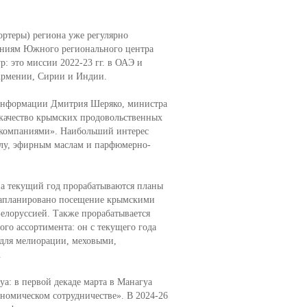
ортеры) региона уже регулярно
иниям Южного регионального центра
: это миссии 2022-23 гг. в ОАЭ и
 Армении, Сирии и Индии.
 информации Дмитрия Шеряко, министра
 качество крымских продовольственных
и компаниями». Наибольший интерес
слу, эфирным маслам и парфюмерно-
на текущий год прорабатываются планы
Запланировано посещение крымскими
елоруссией. Также прорабатывается
го ассортимента: он с текущего года
для мелиорации, меховыми,
.
а: в первой декаде марта в Манагуа
ономическом сотрудничестве». В 2024-26