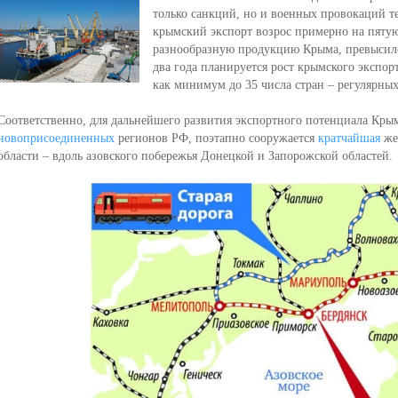
только санкций, но и военных провокаций т
крымский экспорт возрос примерно на пятую
разнообразную продукцию Крыма, превысило
два года планируется рост крымского экспор
как минимум до 35 числа стран – регулярны
Соответственно, для дальнейшего развития экспортного потенциала Крым
новоприсоединенных
регионов РФ, поэтапно сооружается
кратчайшая
жел
области – вдоль азовского побережья Донецкой и Запорожской областей.