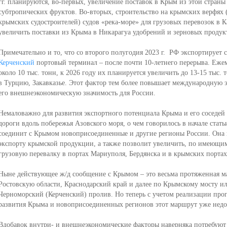
гг. планируются, во-первых, увеличение поставок в Крым из этой страны
субтропических фруктов. Во-вторых, строительство на крымских верфях 
крымских судостроителей) судов «река-море» для грузовых перевозок в К
увеличить поставки из Крыма в Никарагуа удобрений и зерновых продук
Примечательно и то, что со второго полугодия 2023 г. РФ экспортируе
Керченский
портовый терминал – после почти 10-летнего перерыва. Ежем
около 10 тыс. тонн, к 2026 году их планируется увеличить до 13-15 тыс. 
в Турцию, Закавказье. Этот фактор тем более повышает международную 
его внешнеэкономическую значимость для России.
Немаловажно для развития экспортного потенциала Крыма и его соседей
дороги вдоль побережья Азовского моря, о чем говорилось в начале стат
соединит с Крымом новоприсоединенные и другие регионы России. Она п
экспорту крымской продукции, а также позволит увеличить, по имеющим
грузовую перевалку в портах Мариуполя, Бердянска и в крымских портах
Ныне действующее ж/д сообщение с Крымом – это весьма протяженная м
Ростовскую области, Краснодарский край и далее по Крымскому мосту ил
Черноморский (Керченский) пролив. Но теперь с учетом реализации про
развития Крыма и новоприсоединенных регионов этот маршрут уже недо
Вдобавок внутри- и внешнеэкономические факторы наверняка потребую