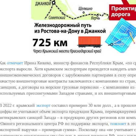
Как
отмечает
Ирина Кивико, министр финансов Республики Крым, «по ср
экспорта выросли. Хотя крымским экспортерам приходится находить альт
внешнеэкономических договоров с зарубежными партнерами в силу опре
зачастую внешнеторговые контракты заключаются с компаниями из стран
санкциях, а договоры на морские грузовые перевозки – с компаниями из
используемых прессингуемыми Западом странами, и их внешнеторговым
В 2022 г. крымский
экспорт
составил примерно 30 млн долл., а в прошло
цифры не учитывают объем экспорта продукции Крыма, перемаркируемой
антикрымских санкций Запада – в продукцию других регионов или комп
Южного регионального центра РФ по поддержке экспорта,
поясняет
в это
экспортной выручки – примерная сумма». Поскольку она «не учитывает с
материковые представительства (то есть в других регионах РФ, пока ис