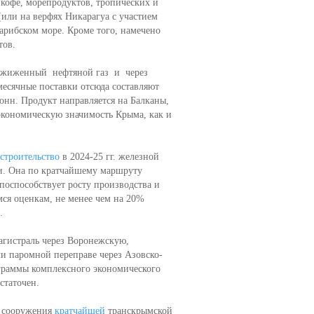
 кофе, морепродуктов, тропических и
(или на верфях Никарагуа с участием
арибском море. Кроме того, намечено
тов.
т сжиженный нефтяной газ и через
есячные поставки отсюда составляют
тонн. Продукт направляется на Балканы,
экономическую значимость Крыма, как и
строительство
в 2024-25 гг. железной
ьи. Она по кратчайшему маршруту
оспособствует росту производства и
ся оценкам, не менее чем на 20%
.
агистраль через Воронежскую,
и паромной переправе через Азовско-
граммы комплексного экономического
статочен.
т сооружения
кратчайшей
транскрымской