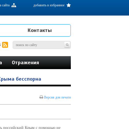
а сайта
добавить в избранное
Контакты
S
а
Отражения
Крыма бесспорна
Версия для печати
ть российский Крым с помощью не