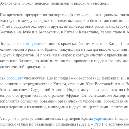
обусловлена гибкой ценовой политикой и высоким качеством.
Тем временем предприятия-экспортеры (в том числе потенциальные эксп
участвуют в международных торговых выставках и бизнес-миссиях по л
РФ по поддержке экспорта и других внешнеторговых российских структур
Вьетнаме, на Кубе и в Белоруссии, в Китае и Казахстане, Узбекистане и
Осенью 2023 г.
впервые
состоялась крымская бизнес-миссия в Катар. По
экономического развития Крыма, «закупщики из Катара высоко оценили
и других продуктов. И проявили интерес к сотрудничеству с крымским
катарского бизнеса, по данным министра, проявлен к подсолнечному ма
косметической продукции.
Как
сообщает
упомянутый Центр поддержки экспорта (21 февраля с. г.), 
по развитию сотрудничества с Китаем, странами Юго-Восточной Азии. 
бизнес-миссиями Саудовской Аравии, Индии, актуализация контактов с Б
вопрос о сотрудничестве со странами Африки. Относительно же экспортно
дополнится б
о
льшими объемами органических удобрений, оборудования 
кондитерскими изделиями, минводами и другими целебными напитками
А на днях в реестре экономических партнеров Крыма
укрепилась
Никарагу
подписан «План по реализации соглашения (2021 г. –
Ред.
) о торгово-эк