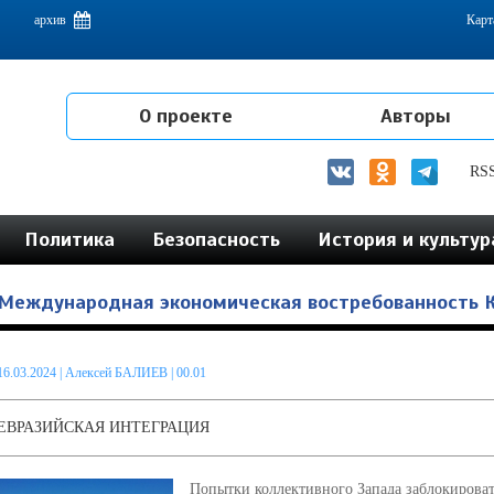
емам интеграции на постсоветском пространстве
архив
Карт
О проекте
Авторы
RS
Политика
Безопасность
История и культур
Международная экономическая востребованность 
16.03.2024
|
Алексей БАЛИЕВ
| 00.01
ЕВРАЗИЙСКАЯ ИНТЕГРАЦИЯ
Попытки коллективного Запада заблокирова