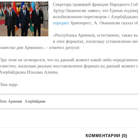
Секретарь правящей фракции Народного Со
Артур Ованнисян заявил, что Ереван подтв
возобновлению переговоров с Азербайджано
передает
Арменпресс
, А. Ованнисян сказал о
«Республика Армения, естественно, также вы
в этих форматах, поскольку установление ми
повестке дня Армении», - отметил депутат.
При этом он оговорился, что на данный момент какой-либо определеннос
известно, насколько реально восстановление формата на данный момент и
Азербайджана Ильхама Алиева.
Наш корр.
Теги:
Армения
Азербайджан
КОММЕНТАРИИ (
0
)