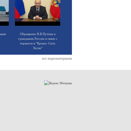
щным
Обращение В.В.Путина к
гражданам России в связи с
терактом в "Крокус Сити
Холле"
все видеоматериалы