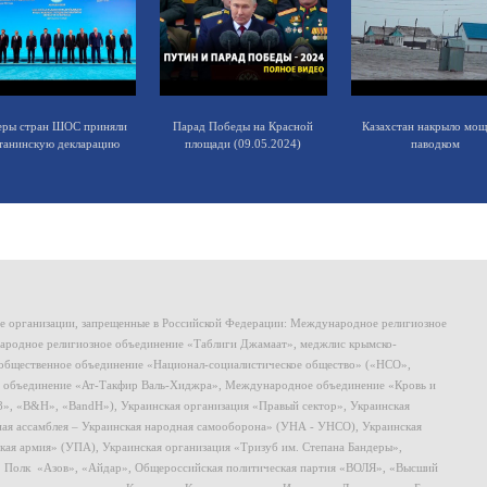
еры стран ШОС приняли
Парад Победы на Красной
Казахстан накрыло мо
танинскую декларацию
площади (09.05.2024)
паводком
ие организации, запрещенные в Российской Федерации: Международное религиозное
родное религиозное объединение «Таблиги Джамаат», меджлис крымско-
общественное объединение «Национал-социалистическое общество» («НСО»,
 объединение «Ат-Такфир Валь-Хиджра», Международное объединение «Кровь и
8», «B&H», «BandH»), Украинская организация «Правый сектор», Украинская
ная ассамблея – Украинская народная самооборона» (УНА - УНСО), Украинская
кая армия» (УПА), Украинская организация «Тризуб им. Степана Бандеры»,
, Полк «Азов», «Айдар», Общероссийская политическая партия «ВОЛЯ», «Высший