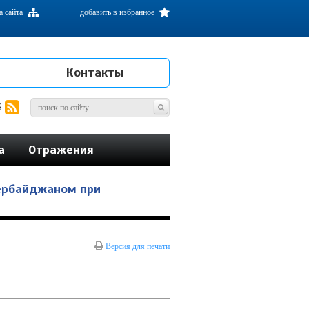
а сайта
добавить в избранное
Контакты
S
а
Отражения
зербайджаном при
Версия для печати