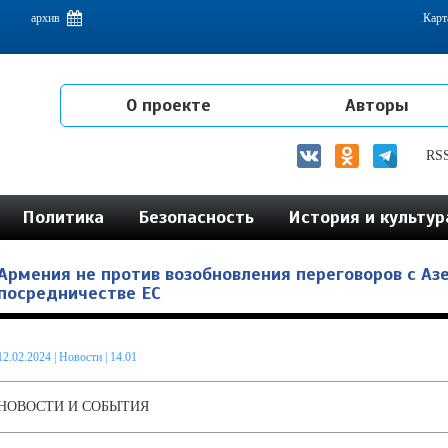
емам интеграции на постсоветском пространстве
архив
Карт
О проекте
Авторы
RS
Политика
Безопасность
История и культур
Армения не против возобновления переговоров с А
посредничестве ЕС
12.02.2024
|
Новости
| 14.01
НОВОСТИ И СОБЫТИЯ