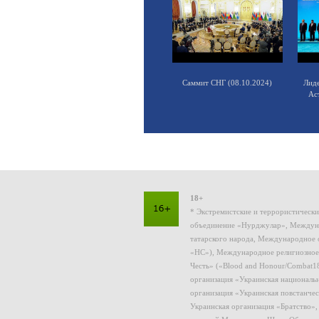
Саммит СНГ (08.10.2024)
Лид
Ас
18+
* Экстремистские и террористическ
объединение «Нурджулар», Междуна
татарского народа, Международное 
«НС»), Международное религиозное
Честь» («Blood and Honour/Combat1
организация «Украинская националь
организация «Украинская повстанчес
Украинская организация «Братство»