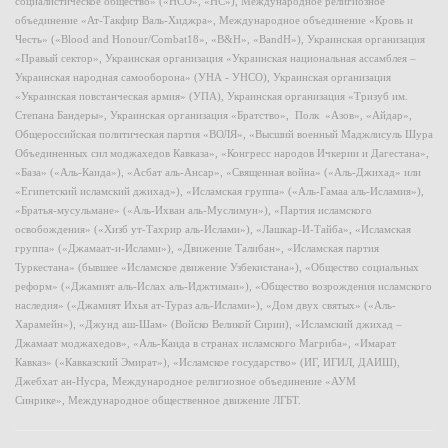
социалистическое общество» («НСО», «НС»), Международное религиозное
объединение «Ат-Такфир Валь-Хиджра», Международное объединение «Кровь и
Честь» («Blood and Honour/Combat18», «B&H», «BandH»), Украинская организация
«Правый сектор», Украинская организация «Украинская национальная ассамблея –
Украинская народная самооборона» (УНА - УНСО), Украинская организация
«Украинская повстанческая армия» (УПА), Украинская организация «Тризуб им.
Степана Бандеры», Украинская организация «Братство», Полк «Азов», «Айдар»,
Общероссийская политическая партия «ВОЛЯ», «Высший военный Маджлисуль Шура
Объединенных сил моджахедов Кавказа», «Конгресс народов Ичкерии и Дагестана»,
«База» («Аль-Каида»), «Асбат аль-Ансар», «Священная война» («Аль-Джихад» или
«Египетский исламский джихад»), «Исламская группа» («Аль-Гамаа аль-Исламия»),
«Братья-мусульмане» («Аль-Ихван аль-Муслимун»), «Партия исламского
освобождения» («Хизб ут-Тахрир аль-Ислами»), «Лашкар-И-Тайба», «Исламская
группа» («Джамаат-и-Ислами»), «Движение Талибан», «Исламская партия
Туркестана» (бывшее «Исламское движение Узбекистана»), «Общество социальных
реформ» («Джамият аль-Ислах аль-Иджтимаи»), «Общество возрождения исламского
наследия» («Джамият Ихья ат-Тураз аль-Ислами»), «Дом двух святых» («Аль-
Харамейн»), «Джунд аш-Шам» (Войско Великой Сирии), «Исламский джихад –
Джамаат моджахедов», «Аль-Каида в странах исламского Магриба», «Имарат
Кавказ» («Кавказский Эмират»), «Исламское государство» (ИГ, ИГИЛ, ДАИШ),
Джебхат ан-Нусра, Международное религиозное объединение «АУМ
Синрике», Международное общественное движение ЛГБТ.