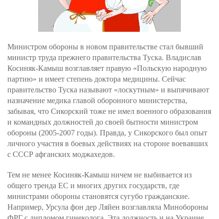
Министром обороны в новом правительстве стал бывший
министр труда прежнего правительства Туска. Владислав
Косиняк-Камыш возглавляет правую «Польскую народную
партию» и имеет степень доктора медицины. Сейчас
правительство Туска называют «лоскутным» и выпячивают
назначение медика главой оборонного министерства,
забывая, что Сикорский тоже не имел военного образования
и командных должностей до своей бытности министром
обороны (2005-2007 годы). Правда, у Сикорского был опыт
личного участия в боевых действиях на стороне воевавших
с СССР афганских моджахедов.
Тем не менее Косиняк-Камыш ничем не выбивается из
общего тренда ЕС и многих других государств, где
министрами обороны становятся сугубо гражданские.
Например, Урсула фон дер Ляйен возглавляла Минобороны
ФРГ с дипломом гинеколога. Эта должность и на Украине