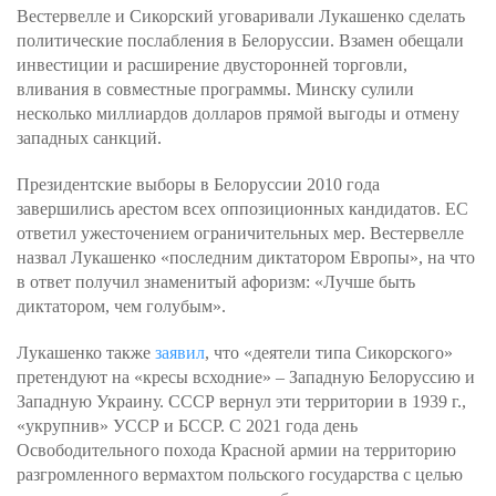
Вестервелле и Сикорский уговаривали Лукашенко сделать
политические послабления в Белоруссии. Взамен обещали
инвестиции и расширение двусторонней торговли,
вливания в совместные программы. Минску сулили
несколько миллиардов долларов прямой выгоды и отмену
западных санкций.
Президентские выборы в Белоруссии 2010 года
завершились арестом всех оппозиционных кандидатов. ЕС
ответил ужесточением ограничительных мер. Вестервелле
назвал Лукашенко «последним диктатором Европы», на что
в ответ получил знаменитый афоризм: «Лучше быть
диктатором, чем голубым».
Лукашенко также
заявил
, что «деятели типа Сикорского»
претендуют на «кресы всходние» – Западную Белоруссию и
Западную Украину. СССР вернул эти территории в 1939 г.,
«укрупнив» УССР и БССР. С 2021 года день
Освободительного похода Красной армии на территорию
разгромленного вермахтом польского государства с целью