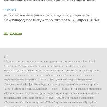
03.05.2026
Астанинское заявление глав государств-учредителей
Международного Фонда спасения Арала, 22 апреля 2026 г.
Все документы
18+
* Экстремистские и террористические организации, запрещенные в Российской
Федерации: Международное религиозное объединение «Нурджулар»,
Международное религиозное объединение «Таблиги Джамаат», меджлис крымско-
татарского народа, Международное общественное объединение «Национал-
социалистическое общество» («НСО», «НС»), Международное религиозное
объединение «Ат-Такфир Валь-Хиджра», Международное объединение «Кровь и
Честь» («Blood and Honour/Combat18», «B&H», «BandH»), Украинская организация
«Правый сектор», Украинская организация «Украинская национальная ассамблея –
Украинская народная самооборона» (УНА - УНСО), Украинская организация
«Украинская повстанческая армия» (УПА), Украинская организация «Тризуб им.
Степана Бандеры», Украинская организация «Братство», Полк «Азов», «Айдар»,