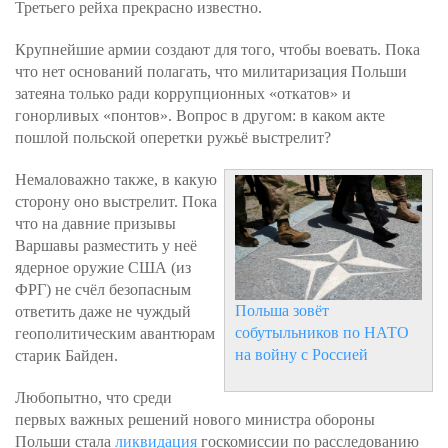
Третьего рейха прекрасно известно.
Крупнейшие армии создают для того, чтобы воевать. Пока
что нет оснований полагать, что милитаризация Польши
затеяна только ради коррупционных «откатов» и
гонорливых «понтов». Вопрос в другом: в каком акте
пошлой польской оперетки ружьё выстрелит?
Немаловажно также, в какую
сторону оно выстрелит. Пока
что на давние призывы
Варшавы разместить у неё
ядерное оружие США (из
ФРГ) не счёл безопасным
Польша зовёт
ответить даже не чуждый
собутыльников по НАТО
геополитическим авантюрам
на войну с Россией
старик Байден.
Любопытно, что среди
первых важных решений нового министра обороны
Польши стала
ликвидация
госкомиссии по расследованию