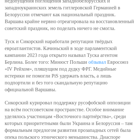
недопущения поглощения западнобелорусских и
западноукраинских земель гитлеровской Германией в
Белоруссии отмечают как национальный праздник.
Варшава крайне нервно отреагировала на восстановленный
советский праздник, но поделать ничего не смогла.
Туск и Сикорский наработали репутации твёрдых
евроатлантистов. Качиньский в ходе парламентской
кампании 2023 года открыто называл Туска агентом
Берлина. Более того: Минюст Польши
обзывал
Евросоюз
«IV Рейхом», пляшущим под дудку ФРГ. Медийные
истерики не помогли PiS удержать власть, а лишь
подпортили и без того скандальную репутацию
официальной Варшавы.
Сикорский курировал поддержку русофобской оппозиции
на всём постсоветском пространстве. Особое внимание
уделялось участницам «Восточного партнёрства», среди
которых приоритетными были Украина и Белоруссия – там
формальным предлогом развития прозападных сетей была
опека польского этнического меньшинства. Диаспоре