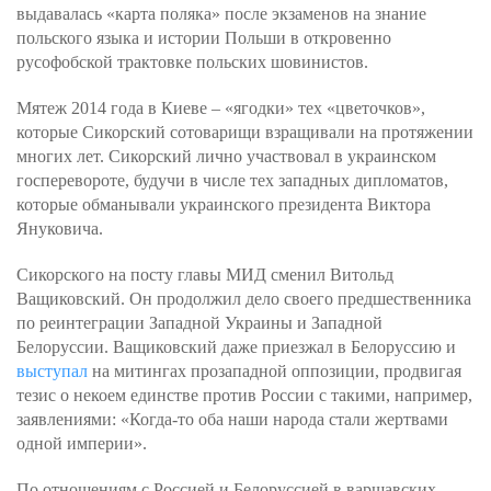
выдавалась «карта поляка» после экзаменов на знание
польского языка и истории Польши в откровенно
русофобской трактовке польских шовинистов.
Мятеж 2014 года в Киеве – «ягодки» тех «цветочков»,
которые Сикорский сотоварищи взращивали на протяжении
многих лет. Сикорский лично участвовал в украинском
госперевороте, будучи в числе тех западных дипломатов,
которые обманывали украинского президента Виктора
Януковича.
Сикорского на посту главы МИД сменил Витольд
Ващиковский. Он продолжил дело своего предшественника
по реинтеграции Западной Украины и Западной
Белоруссии. Ващиковский даже приезжал в Белоруссию и
выступал
на митингах прозападной оппозиции, продвигая
тезис о некоем единстве против России с такими, например,
заявлениями: «Когда-то оба наши народа стали жертвами
одной империи».
По отношениям с Россией и Белоруссией в варшавских