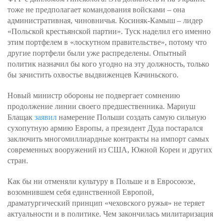
тоже не предполагает командования войсками – она
административная, чиновничья. Косиняк-Камыш – лидер
«Польской крестьянской партии». Туск наделил его именно
этим портфелем в «лоскутном правительстве», потому что
другие портфели были уже распределены. Опытный
политик назначил бы кого угодно на эту должность, только
бы зачистить охвостье выдвиженцев Качиньского.
Новый министр обороны не подвергает сомнению
продолжение линии своего предшественника. Мариуш
Блащак
заявил
намерение Польши создать самую сильную
сухопутную армию Европы, а президент Дуда постарался
заключить многомиллиардные контракты на импорт самых
современных вооружений из США, Южной Кореи и других
стран.
Как бы ни отменяли культуру в Польше и в Евросоюзе,
возомнившем себя единственной Европой,
драматургический принцип «чеховского ружья» не теряет
актуальности и в политике. Чем закончилась милитаризация