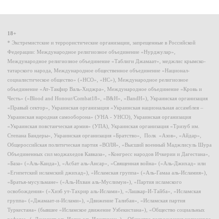
18+
* Экстремистские и террористические организации, запрещенные в Российской
Федерации: Международное религиозное объединение «Нурджулар»,
Международное религиозное объединение «Таблиги Джамаат», меджлис крымско-
татарского народа, Международное общественное объединение «Национал-
социалистическое общество» («НСО», «НС»), Международное религиозное
объединение «Ат-Такфир Валь-Хиджра», Международное объединение «Кровь и
Честь» («Blood and Honour/Combat18», «B&H», «BandH»), Украинская организация
«Правый сектор», Украинская организация «Украинская национальная ассамблея –
Украинская народная самооборона» (УНА - УНСО), Украинская организация
«Украинская повстанческая армия» (УПА), Украинская организация «Тризуб им.
Степана Бандеры», Украинская организация «Братство», Полк «Азов», «Айдар»,
Общероссийская политическая партия «ВОЛЯ», «Высший военный Маджлисуль Шура
Объединенных сил моджахедов Кавказа», «Конгресс народов Ичкерии и Дагестана»,
«База» («Аль-Каида»), «Асбат аль-Ансар», «Священная война» («Аль-Джихад» или
«Египетский исламский джихад»), «Исламская группа» («Аль-Гамаа аль-Исламия»),
«Братья-мусульмане» («Аль-Ихван аль-Муслимун»), «Партия исламского
освобождения» («Хизб ут-Тахрир аль-Ислами»), «Лашкар-И-Тайба», «Исламская
группа» («Джамаат-и-Ислами»), «Движение Талибан», «Исламская партия
Туркестана» (бывшее «Исламское движение Узбекистана»), «Общество социальных