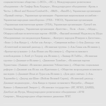
социалистическое общество» («НСО», «НС»), Международное религиозное
объединение «Ат-Такфир Валь-Хиджра», Международное объединение «Кровь и
Честь» («Blood and Honour/Combat18», «B&H», «BandH»), Украинская организация
«Правый сектор», Украинская организация «Украинская национальная ассамблея –
Украинская народная самооборона» (УНА - УНСО), Украинская организация
«Украинская повстанческая армия» (УПА), Украинская организация «Тризуб им.
Степана Бандеры», Украинская организация «Братство», Полк «Азов», «Айдар»,
Общероссийская политическая партия «ВОЛЯ», «Высший военный Маджлисуль Шура
Объединенных сил моджахедов Кавказа», «Конгресс народов Ичкерии и Дагестана»,
«База» («Аль-Каида»), «Асбат аль-Ансар», «Священная война» («Аль-Джихад» или
«Египетский исламский джихад»), «Исламская группа» («Аль-Гамаа аль-Исламия»),
«Братья-мусульмане» («Аль-Ихван аль-Муслимун»), «Партия исламского
освобождения» («Хизб ут-Тахрир аль-Ислами»), «Лашкар-И-Тайба», «Исламская
группа» («Джамаат-и-Ислами»), «Движение Талибан», «Исламская партия
Туркестана» (бывшее «Исламское движение Узбекистана»), «Общество социальных
реформ» («Джамият аль-Ислах аль-Иджтимаи»), «Общество возрождения исламского
наследия» («Джамият Ихья ат-Тураз аль-Ислами»), «Дом двух святых» («Аль-
Харамейн»), «Джунд аш-Шам» (Войско Великой Сирии), «Исламский джихад –
Джамаат моджахедов», «Аль-Каида в странах исламского Магриба», «Имарат
Кавказ» («Кавказский Эмират»), «Исламское государство» (ИГ, ИГИЛ, ДАИШ),
Джебхат ан-Нусра, Международное религиозное объединение «АУМ
Синрике», Международное общественное движение ЛГБТ.