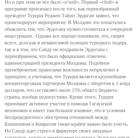
Но и при этом не все было «о’кей». Первый «сбой» в
программе произошел после того, как переизбранный
президент Турции Реджеп Тайип Эрдоган заявил, что
проигнорирует мероприятие. В Молдове это попытались
объяснить тем, что Эрдогану нужно готовиться к очередной
инаугурации. Однако все хорошо понимали, что, скорее
всего, дело как в независимой позиции турецкого лидера,
так и в том, что Санду не поздравила Эрдогана с
переизбранием, что было официально отмечено
администрацией президента Молдовы. Подобное
пренебрежение правилами вежливости неприлично в
принципе, а учитывая, что Турция является крупнейшим
внешнеторговым партнером Молдовы с оборотом в 1 млрд
долларов, что составляет около 15% общего бюджета
страны, вообще недопустимо. Кроме этого, Турция
принимает активное участие в помощи Гагаузской
автономии и имеет там большое влияние, что в условиях
беспрецедентного обострения отношений между
Кишиневом и Комратом также крайне важно было учесть.
Но Санду идет строго в фарватере своих западных
кураторов, которых независимая политика Эрдогана никак