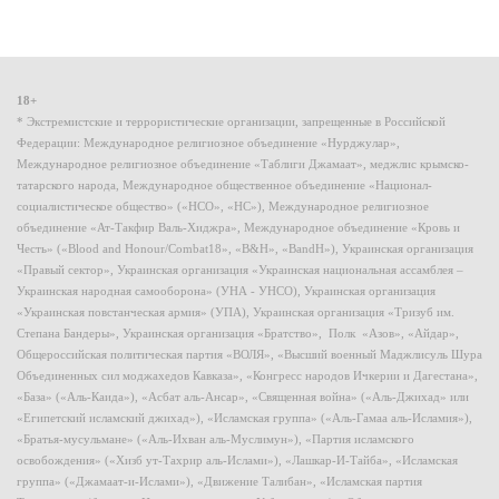
18+
* Экстремистские и террористические организации, запрещенные в Российской
Федерации: Международное религиозное объединение «Нурджулар»,
Международное религиозное объединение «Таблиги Джамаат», меджлис крымско-
татарского народа, Международное общественное объединение «Национал-
социалистическое общество» («НСО», «НС»), Международное религиозное
объединение «Ат-Такфир Валь-Хиджра», Международное объединение «Кровь и
Честь» («Blood and Honour/Combat18», «B&H», «BandH»), Украинская организация
«Правый сектор», Украинская организация «Украинская национальная ассамблея –
Украинская народная самооборона» (УНА - УНСО), Украинская организация
«Украинская повстанческая армия» (УПА), Украинская организация «Тризуб им.
Степана Бандеры», Украинская организация «Братство», Полк «Азов», «Айдар»,
Общероссийская политическая партия «ВОЛЯ», «Высший военный Маджлисуль Шура
Объединенных сил моджахедов Кавказа», «Конгресс народов Ичкерии и Дагестана»,
«База» («Аль-Каида»), «Асбат аль-Ансар», «Священная война» («Аль-Джихад» или
«Египетский исламский джихад»), «Исламская группа» («Аль-Гамаа аль-Исламия»),
«Братья-мусульмане» («Аль-Ихван аль-Муслимун»), «Партия исламского
освобождения» («Хизб ут-Тахрир аль-Ислами»), «Лашкар-И-Тайба», «Исламская
группа» («Джамаат-и-Ислами»), «Движение Талибан», «Исламская партия