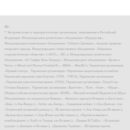
18+
* Экстремистские и террористические организации, запрещенные в Российской
Федерации: Международное религиозное объединение «Нурджулар»,
Международное религиозное объединение «Таблиги Джамаат», меджлис крымско-
татарского народа, Международное общественное объединение «Национал-
социалистическое общество» («НСО», «НС»), Международное религиозное
объединение «Ат-Такфир Валь-Хиджра», Международное объединение «Кровь и
Честь» («Blood and Honour/Combat18», «B&H», «BandH»), Украинская организация
«Правый сектор», Украинская организация «Украинская национальная ассамблея –
Украинская народная самооборона» (УНА - УНСО), Украинская организация
«Украинская повстанческая армия» (УПА), Украинская организация «Тризуб им.
Степана Бандеры», Украинская организация «Братство», Полк «Азов», «Айдар»,
Общероссийская политическая партия «ВОЛЯ», «Высший военный Маджлисуль Шура
Объединенных сил моджахедов Кавказа», «Конгресс народов Ичкерии и Дагестана»,
«База» («Аль-Каида»), «Асбат аль-Ансар», «Священная война» («Аль-Джихад» или
«Египетский исламский джихад»), «Исламская группа» («Аль-Гамаа аль-Исламия»),
«Братья-мусульмане» («Аль-Ихван аль-Муслимун»), «Партия исламского
освобождения» («Хизб ут-Тахрир аль-Ислами»), «Лашкар-И-Тайба», «Исламская
группа» («Джамаат-и-Ислами»), «Движение Талибан», «Исламская партия