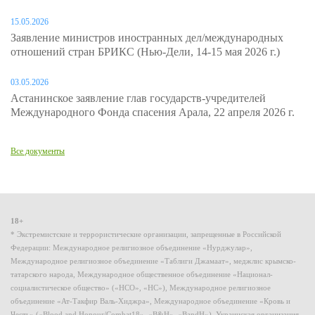
15.05.2026
Заявление министров иностранных дел/международных
отношений стран БРИКС (Нью-Дели, 14-15 мая 2026 г.)
03.05.2026
Астанинское заявление глав государств-учредителей
Международного Фонда спасения Арала, 22 апреля 2026 г.
Все документы
18+
* Экстремистские и террористические организации, запрещенные в Российской
Федерации: Международное религиозное объединение «Нурджулар»,
Международное религиозное объединение «Таблиги Джамаат», меджлис крымско-
татарского народа, Международное общественное объединение «Национал-
социалистическое общество» («НСО», «НС»), Международное религиозное
объединение «Ат-Такфир Валь-Хиджра», Международное объединение «Кровь и
Честь» («Blood and Honour/Combat18», «B&H», «BandH»), Украинская организация