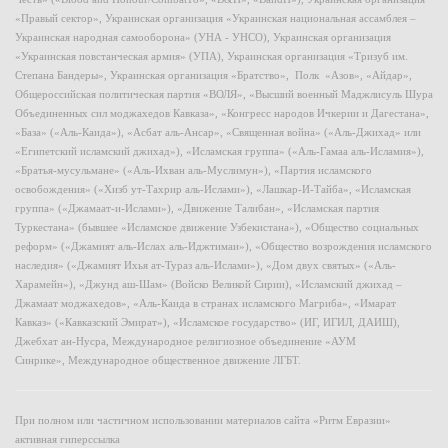
«Правый сектор», Украинская организация «Украинская национальная ассамблея –
Украинская народная самооборона» (УНА - УНСО), Украинская организация
«Украинская повстанческая армия» (УПА), Украинская организация «Тризуб им.
Степана Бандеры», Украинская организация «Братство», Полк «Азов», «Айдар»,
Общероссийская политическая партия «ВОЛЯ», «Высший военный Маджлисуль Шура
Объединенных сил моджахедов Кавказа», «Конгресс народов Ичкерии и Дагестана»,
«База» («Аль-Каида»), «Асбат аль-Ансар», «Священная война» («Аль-Джихад» или
«Египетский исламский джихад»), «Исламская группа» («Аль-Гамаа аль-Исламия»),
«Братья-мусульмане» («Аль-Ихван аль-Муслимун»), «Партия исламского
освобождения» («Хизб ут-Тахрир аль-Ислами»), «Лашкар-И-Тайба», «Исламская
группа» («Джамаат-и-Ислами»), «Движение Талибан», «Исламская партия
Туркестана» (бывшее «Исламское движение Узбекистана»), «Общество социальных
реформ» («Джамият аль-Ислах аль-Иджтимаи»), «Общество возрождения исламского
наследия» («Джамият Ихья ат-Тураз аль-Ислами»), «Дом двух святых» («Аль-
Харамейн»), «Джунд аш-Шам» (Войско Великой Сирии), «Исламский джихад –
Джамаат моджахедов», «Аль-Каида в странах исламского Магриба», «Имарат
Кавказ» («Кавказский Эмират»), «Исламское государство» (ИГ, ИГИЛ, ДАИШ),
Джебхат ан-Нусра, Международное религиозное объединение «АУМ
Синрике», Международное общественное движение ЛГБТ.
При полном или частичном использовании материалов сайта «Ритм Евразии»
активная гиперссылка