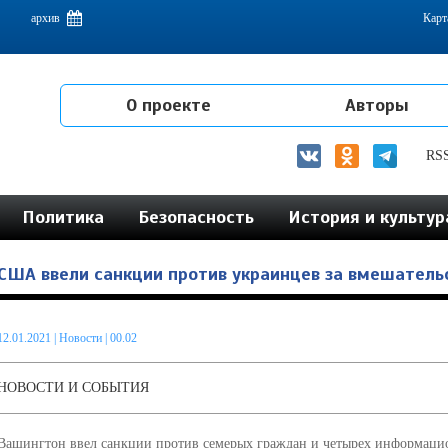
емам интеграции на постсоветском пространстве
архив
Карт
О проекте
Авторы
RS
Политика
Безопасность
История и культур
США ввели санкции против украинцев за вмешатель
12.01.2021
|
Новости
| 00.02
НОВОСТИ И СОБЫТИЯ
Вашингтон ввел санкции против семерых граждан и четырех информацио