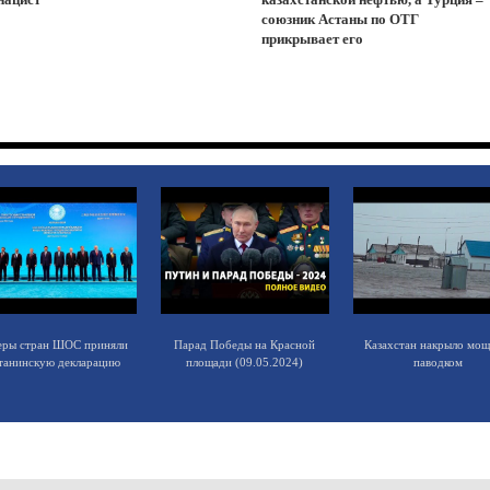
союзник Астаны по ОТГ
прикрывает его
еры стран ШОС приняли
Парад Победы на Красной
Казахстан накрыло мо
танинскую декларацию
площади (09.05.2024)
паводком