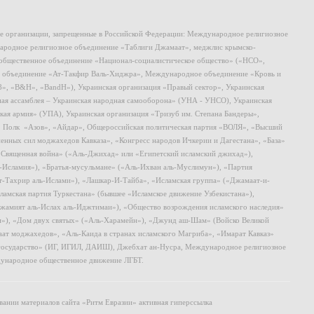
ие организации, запрещенные в Российской Федерации: Международное религиозное
родное религиозное объединение «Таблиги Джамаат», меджлис крымско-
общественное объединение «Национал-социалистическое общество» («НСО»,
 объединение «Ат-Такфир Валь-Хиджра», Международное объединение «Кровь и
8», «B&H», «BandH»), Украинская организация «Правый сектор», Украинская
ная ассамблея – Украинская народная самооборона» (УНА - УНСО), Украинская
кая армия» (УПА), Украинская организация «Тризуб им. Степана Бандеры»,
, Полк «Азов», «Айдар», Общероссийская политическая партия «ВОЛЯ», «Высший
ных сил моджахедов Кавказа», «Конгресс народов Ичкерии и Дагестана», «База»
 «Священная война» («Аль-Джихад» или «Египетский исламский джихад»),
ь-Исламия»), «Братья-мусульмане» («Аль-Ихван аль-Муслимун»), «Партия
т-Тахрир аль-Ислами»), «Лашкар-И-Тайба», «Исламская группа» («Джамаат-и-
ламская партия Туркестана» (бывшее «Исламское движение Узбекистана»),
амият аль-Ислах аль-Иджтимаи»), «Общество возрождения исламского наследия»
и»), «Дом двух святых» («Аль-Харамейн»), «Джунд аш-Шам» (Войско Великой
ат моджахедов», «Аль-Каида в странах исламского Магриба», «Имарат Кавказ»
 государство» (ИГ, ИГИЛ, ДАИШ), Джебхат ан-Нусра, Международное религиозное
ународное общественное движение ЛГБТ.
ании материалов сайта «Ритм Евразии» активная гиперссылка