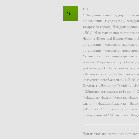
18+
* Экстремистские и террористическ
объединение «Нурджулар», Междуна
татарского народа, Международное 
«НС»), Международное религиозное
Честь» («Blood and Honour/Combat1
организация «Украинская националь
организация «Украинская повстанчес
Украинская организация «Братство»
военный Маджлисуль Шура Объединен
(«Аль-Каида»), «Асбат аль-Ансар»,
«Исламская группа» («Аль-Гамаа ал
исламского освобождения» («Хизб у
Ислами»), «Движение Талибан», «Ис
«Общество социальных реформ» («Дж
(«Джамият Ихья ат-Тураз аль-Ислам
Сирии), «Исламский джихад – Джама
(«Кавказский Эмират»), «Исламское
объединение «АУМ Синрике», Межд
При полном или частичном использов