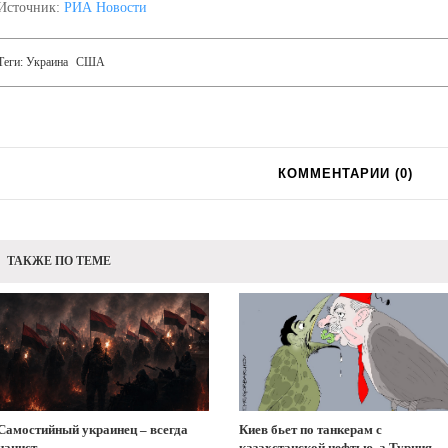
Источник:
РИА Новости
Теги:
Украина
США
КОММЕНТАРИИ (
0
)
ТАКЖЕ ПО ТЕМЕ
Самостийный украинец – всегда
Киев бьет по танкерам с
нацист
казахстанской нефтью, а Турция –