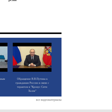
щным
Обращение В.В.Путина к
гражданам России в связи с
терактом в "Крокус Сити
Холле"
все видеоматериалы