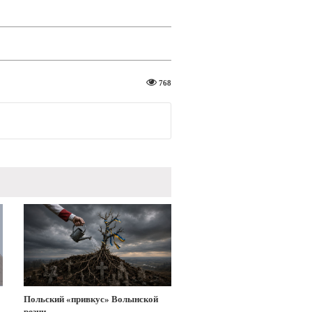
768
Польский «привкус» Волынской
резни