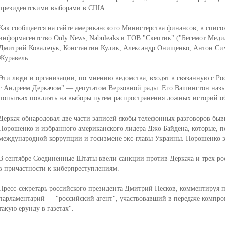
президентскими выборами в США.
Как сообщается на сайте американского Министерства финансов, в спис
информагентство Only News, Nabuleaks и ТОВ "Скептик" ("Бегемот Меди
Дмитрий Ковальчук, Константин Кулик, Александр Онищенко, Антон Си
Журавель.
Эти люди и организации, по мнению ведомства, входят в связанную с Ро
с Андреем Деркачом" — депутатом Верховной рады. Его Вашингтон назы
попытках повлиять на выборы путем распространения ложных историй о
Деркач обнародовал две части записей якобы телефонных разговоров бы
Порошенко и избранного американского лидера Джо Байдена, которые, по
международной коррупции и госизмене экс-главы Украины. Порошенко за
В сентябре Соединенные Штаты ввели санкции против Деркача и трех ро
в причастности к киберпреступлениям.
Пресс-секретарь российского президента Дмитрий Песков, комментируя 
парламентарий — "российский агент", участвовавший в передаче компром
такую ерунду в газетах".