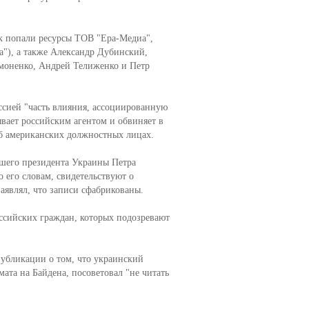
ок попали ресурсы ТОВ "Ера-Медиа",
а"), а также Александр Дубинский,
моненко, Андрей Телиженко и Петр
ссией "часть влияния, ассоциированную
вает российским агентом и обвиняет в
б американских должностных лицах.
вшего президента Украины Петра
 его словам, свидетельствуют о
являл, что записи сфабрикованы.
ссийских граждан, которых подозревают
публикации о том, что украинский
ата на Байдена, посоветовал "не читать