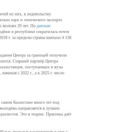
тий из них, к недовольству
еских наук и этнического эксперта
 моложе 29 лет. По
данным
лодёжи в республике сократилась почти
018 г. за пределы страны выехало 4 158
дания Центра за границей получили
двоится. Старший партнёр Центра
 казахстанцев, поступающих в вузы
ачиная с 2022 г., а к 2025 г. число
в самом Казахстане много лет под
 молодёжь направляется в лучшие
иалистов. Это в теории. Практика даёт
0 тыс. молодых казахстанцев и они с