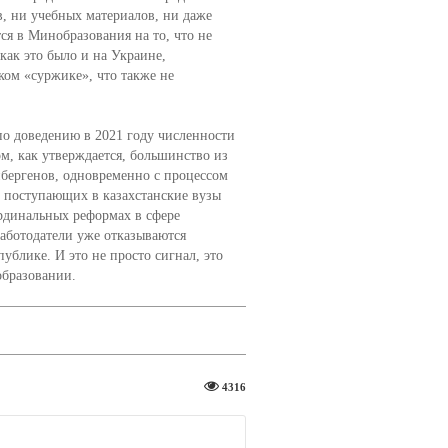
в, ни учебных материалов, ни даже
я в Минобразования на то, что не
как это было и на Украине,
ком «суржике», что также не
по доведению в 2021 году численности
ом, как утверждается, большинство из
йбергенов, одновременно с процессом
ло поступающих в казахстанские вузы
ардинальных реформах в сфере
работодатели уже отказываются
блике. И это не просто сигнал, это
образовании.
4316