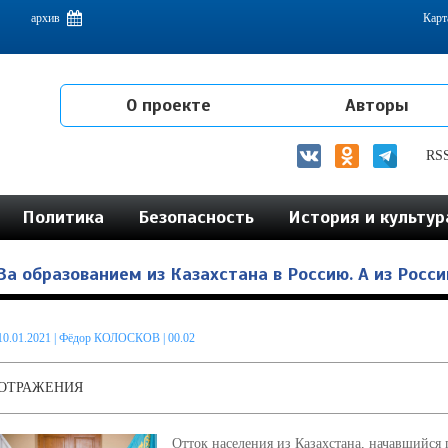
емам интеграции на постсоветском пространстве
архив
Карт
О проекте
Авторы
RS
Политика
Безопасность
История и культур
За образованием из Казахстана в Россию. А из Росси
10.01.2021
|
Фёдор КОЛОСКОВ
| 00.02
ОТРАЖЕНИЯ
Отток населения из Казахстана, начавшийся 