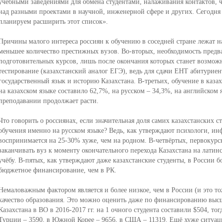
учебными заведениями для обмена студентами, налаживания контактов, 
над разными проектами в научной, инженерной сфере и других. Сегодня 
планируем расширить этот список».
Причины малого интереса россиян к обучению в соседней стране лежат н
меньшее количество престижных вузов. Во-вторых, необходимость предв
подготовительных курсов, лишь после окончания которых станет возмож
тестирование (казахстанский аналог ЕГЭ), ведь для сдачи ЕНТ абитурие
государственный язык и историю Казахстана. В-третьих, обучение в казах
на казахском языке составило 62,7%, на русском – 34,3%, на английском я
преподавании продолжает расти.
Что говорить о россиянах, если значительная доля самих казахстанских с
обучения именно на русском языке? Ведь, как утверждают психологи, и
воспринимается на 25-30% хуже, чем на родном. В-четвёртых, первокурс
заканчивать вуз к моменту окончательного перехода Казахстана на латин
учёбу. В-пятых, как утверждают даже казахстанские студенты, в России 
бюджетное финансирование, чем в РК.
Немаловажным фактором является и более низкое, чем в России (и это то
качество образования. Это можно оценить даже по финансированию высш
Казахстана в ВО в 2016-2017 гг. на 1 очного студента составили $504, тогд
Турции – 3590, в Южной Корее – 9656, в США – 11319. Ещё хуже ситуаци