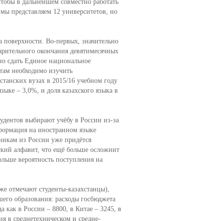
чтобы в дальнейшем совместно работать
мы представляем 12 университетов, но
а поверхности. Во-первых, значительно
арительного окончания девятимесячных
но сдать Единое национальное
нтам необходимо изучить
станских вузах в 2015/16 учебном году
зыке – 3,0%, и доля казахского языка в
тудентов выбирают учёбу в России из-за
нформация на иностранном языке
никам из России уже придётся
ский алфавит, что ещё больше осложнит
больше вероятность поступления на
же отмечают студенты-казахстанцы),
его образования: расходы госбюджета
а как в России – 8800, в Китае – 3245, в
я в среднетехническом и средне-