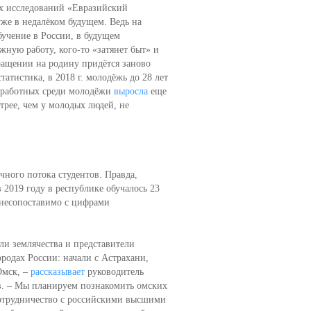
их исследований «Евразийский
же в недалёком будущем. Ведь на
обучение в России, в будущем
жную работу, кого-то «затянет быт» и
ращении на родину придётся заново
атистика, в 2018 г. молодёжь до 28 лет
зработных среди молодёжи
выросла
еще
трее, чем у молодых людей, не
ечного потока студентов. Правда,
 2019 году в республике обучалось 23
, несопоставимо с цифрами
ли землячества и представители
родах России: начали с Астрахани,
Омск, –
рассказывает
руководитель
в. – Мы планируем познакомить омских
сотрудничество с российскими высшими