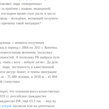
тавляют люди «некоренных»
-за проблем с языком, медициной,
последнее время стало расти и число
чередь – молодёжи, желающей получить
ём причины такой миграции?
адужные: с момента получения
 в период с 2004 по 2011 г. Конечно,
оложительным явлением, поскольку
льностей. А поскольку РК выбрала путь
 «баба с возу – кобыле легче». Да дело
й: люди, численность и качественный
 этот ресурс бежит, и темпы эмиграции
-м – 35 680 человек, в 2018-м – 41 894
ой статистики.
екрет, что основная масса казахстанских
019 гг. российское гражданство
ражданство РФ, ещё 63,3 тыс. – вид на
к
уехали
насовсем или на длительное