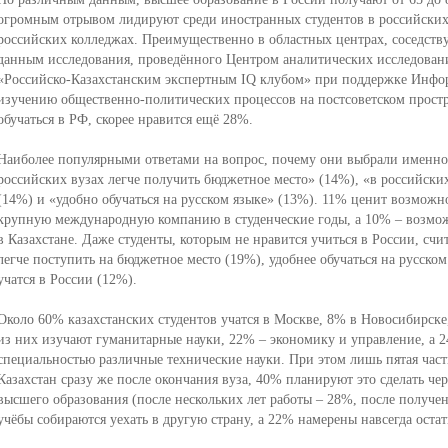
огромным отрывом лидируют среди иностранных студентов в российских 
российских колледжах. Преимущественно в областных центрах, соседств
данным исследования, проведённого Центром аналитических исследова
«Российско-Казахстанским экспертным IQ клубом» при поддержке Инфо
изучению общественно-политических процессов на постсоветском простр
обучаться в РФ, скорее нравится ещё 28%.
Наиболее популярными ответами на вопрос, почему они выбрали именно 
российских вузах легче получить бюджетное место» (14%), «в российски
(14%) и «удобно обучаться на русском языке» (13%). 11% ценит возможн
крупную международную компанию в студенческие годы, а 10% – возмож
в Казахстане. Даже студенты, которым не нравится учиться в России, сч
легче поступить на бюджетное место (19%), удобнее обучаться на русском 
учатся в России (12%).
Около 60% казахстанских студентов учатся в Москве, 8% в Новосибирске
из них изучают гуманитарные науки, 22% – экономику и управление, а 
специальностью различные технические науки. При этом лишь пятая част
Казахстан сразу же после окончания вуза, 40% планируют это сделать че
высшего образования (после нескольких лет работы – 28%, после получе
учёбы собираются уехать в другую страну, а 22% намерены навсегда остат