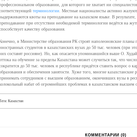
профессиональном образовании, для которого не хватает ни специалисто
соответствующей
терминологии
. Местные националисты активно жалуютс
выдерживаются квоты на преподавание на казахском языке. В результате, 
преподавание при отсутствии необходимой терминологии ведётся на жут
способствует качеству образования.
Конечно, в Министерстве образования РК строят наполеоновские планы 
иностранных студентов в казахстанских вузах до 50 тыс. человек (при эт
них составят россияне). Но, как опасается упоминавшийся выше О. Худа
оттока на обучение за пределы Казахстана может случиться так, что чис
сократится до 50 тыс. человек и республике придётся ставить вопрос о к
образования и обеспечения занятости. Хуже того, многие казахстанские 
принимать сотрудников с высшим образованием, окончивших вузы в респу
колокольный набат об огромнейших проблемах в казахстанском высшем 
Теги:
Казахстан
КОММЕНТАРИИ (
0
)