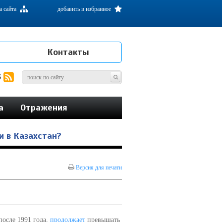
а сайта
добавить в избранное
Контакты
S
а
Отражения
и в Казахстан?
Версия для печати
после 1991 года,
продолжает
превышать