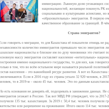
иммиграцию. Львиную долю уезжающих сос
национальностей, желающие покинуть РК из
социальными и культурными аспектами, но в 
«образовательных» эмигрантов. В первую о
качественное образование за границей. В ч
Страна эмигрантов?
Если говорить о миграции, то для Казахстана её показатели отнюдь не р
независимости количество иммигрантов превышало число эмигрантов лишь
казахские националисты и близкие им по духу чиновники это считают п
основную массу эмигрантов составляет население «нетитульных» национа
построения именно национального государства, то для них, как говорится,
только в том, что во всём остальном мире называется реальной политико
состав населения – это важнейший ресурс развития. А вот из Казахстана
увеличиваются. Если в 2016 году из страны уехало 32 920 человек, в 2017
человек, то в 2019-м – около 45 тыс. человек. Это по данным казахстанск
Но есть основания не доверять ей, подозревать в занижении данных. Не с
эмигрантов уезжает в Россию. Так вот МВД РФ утверждает, что за 2017-2
получили 135 тыс. казахстанцев. За 2019 г. 50,4 тыс. человек получили г
жительство или разрешение на проживание. Итого около 114 тыс. челове