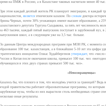
время на ПМЖ в Россию, а в Казахстане таковых насчитали менее 40 тыс.
При этом каждый десятый житель РК планирует эмиграцию, и каждый тре
националистов,
является
этническим казахом. По
словам
доктора историч
Ирины Черных, почти 30% уезжающих имеют высшее образование, а 25%
казахстанского депутата Тургуна Сыздыкова, за пять лет численность мо
на 463 тысячи, каждый пятый выпускник поступает в зарубежный вуз, в 2
выпускников школ, а в следующем уже на 3,5 тыс. больше.
По данным Центра международных программ при МОН РК, с момента соз
образование 100 тыс. казахстанцев, а в ближайшие 5-10 лет эта цифра у
стратегических инициатив Олжас Худайбергенов
утверждает
, что «число
России и Китая после окончания школы, превысит 100 тыс. чел. ежегодно, н
обучающихся в этих двух странах превысит 500 тыс. чел».
«Невозвращенцы»
Казалось бы, что плохого в том, что молодёжь учится за границей? Ведь 
эгидой правительства работают образовательные программы, по которым
зарубежные вузы, чтобы из них вырастили столь необходимых стране спец
несколько иные результаты.
По различным данным, высшее образование в России получают от 65 до 8