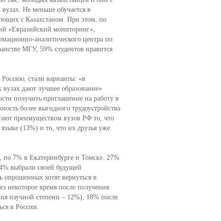
вузах. Не меньше обучается в
ующих с Казахстаном. При этом, по
ний «Евразийский мониторинг»,
рмационно-аналитического центра по
анстве МГУ, 59% студентов нравится
Россию, стали варианты: «в
х вузах дают лучшее образование»
ости получить приглашение на работу в
ность более выгодного трудоустройства
итают преимуществом вузов РФ то, что
языке (13%) и то, что их друзья уже
, по 7% в Екатеринбурге и Томске. 27%
24% выбрали своей будущей
ь опрошенных хотят вернуться в
рез некоторое время после получения
ния научной степени – 12%), 18% после
ься в России.