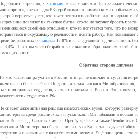
Подобные настроения, как
считают
в казахстанском Центре аналитическ
мониторинг», чреваты для РК серьёзными экономическими проблемами у
настрой вернуться у тех, кто хочет остаться поработать или продолжить 
непременно повлияет их текущее бытие: кто-то не захочет бросать прести
изменившиеся семейные отношения, кто-то испугается того, что по возв
встраиваться в окружающую реальность и искать работу. Как показывает ст
среди безработных
составляла
17,8% и за следующий год численность бе
на 3,4%. При этом число безработных с высшим образованием растёт быс
имеющих оного.
Обратная сторона диплома
То, что казахстанцы учатся в России, отнюдь не означает отсутствия встр
значительно более слабого. По данным казахстанского Минобразования, в
тыс. иностранных студентов, часть их приехала из России. Это, конечно
казахстанских студентов в РФ.
Не спасает даже активная реклама казахстанских вузов, которую разверну
министерства среди российских выпускников. «Мы побывали в восьми го
затем Волгоград, Саратов, Самара, Оренбург, Орск, а также Челябинск и 
делегации Министерства образования и науки Казахстана Даурен Сабито
студентов и школьников с казахстанскими вузами. Ещё одна цель – это 