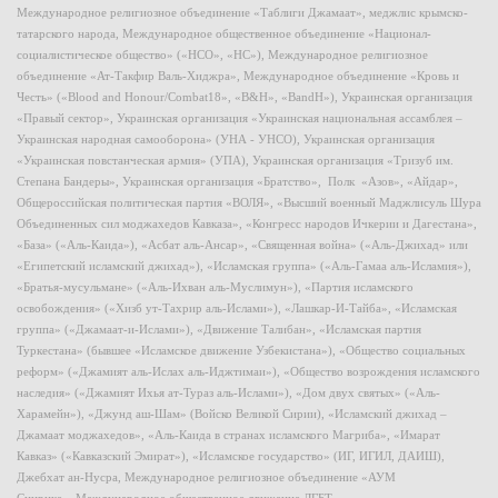
Международное религиозное объединение «Таблиги Джамаат», меджлис крымско-
татарского народа, Международное общественное объединение «Национал-
социалистическое общество» («НСО», «НС»), Международное религиозное
объединение «Ат-Такфир Валь-Хиджра», Международное объединение «Кровь и
Честь» («Blood and Honour/Combat18», «B&H», «BandH»), Украинская организация
«Правый сектор», Украинская организация «Украинская национальная ассамблея –
Украинская народная самооборона» (УНА - УНСО), Украинская организация
«Украинская повстанческая армия» (УПА), Украинская организация «Тризуб им.
Степана Бандеры», Украинская организация «Братство», Полк «Азов», «Айдар»,
Общероссийская политическая партия «ВОЛЯ», «Высший военный Маджлисуль Шура
Объединенных сил моджахедов Кавказа», «Конгресс народов Ичкерии и Дагестана»,
«База» («Аль-Каида»), «Асбат аль-Ансар», «Священная война» («Аль-Джихад» или
«Египетский исламский джихад»), «Исламская группа» («Аль-Гамаа аль-Исламия»),
«Братья-мусульмане» («Аль-Ихван аль-Муслимун»), «Партия исламского
освобождения» («Хизб ут-Тахрир аль-Ислами»), «Лашкар-И-Тайба», «Исламская
группа» («Джамаат-и-Ислами»), «Движение Талибан», «Исламская партия
Туркестана» (бывшее «Исламское движение Узбекистана»), «Общество социальных
реформ» («Джамият аль-Ислах аль-Иджтимаи»), «Общество возрождения исламского
наследия» («Джамият Ихья ат-Тураз аль-Ислами»), «Дом двух святых» («Аль-
Харамейн»), «Джунд аш-Шам» (Войско Великой Сирии), «Исламский джихад –
Джамаат моджахедов», «Аль-Каида в странах исламского Магриба», «Имарат
Кавказ» («Кавказский Эмират»), «Исламское государство» (ИГ, ИГИЛ, ДАИШ),
Джебхат ан-Нусра, Международное религиозное объединение «АУМ