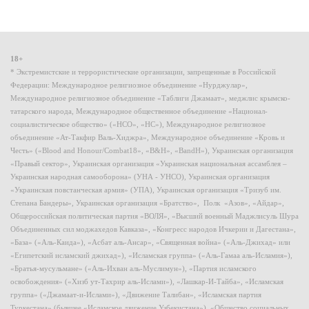
18+
* Экстремистские и террористические организации, запрещенные в Российской
Федерации: Международное религиозное объединение «Нурджулар»,
Международное религиозное объединение «Таблиги Джамаат», меджлис крымско-
татарского народа, Международное общественное объединение «Национал-
социалистическое общество» («НСО», «НС»), Международное религиозное
объединение «Ат-Такфир Валь-Хиджра», Международное объединение «Кровь и
Честь» («Blood and Honour/Combat18», «B&H», «BandH»), Украинская организация
«Правый сектор», Украинская организация «Украинская национальная ассамблея –
Украинская народная самооборона» (УНА - УНСО), Украинская организация
«Украинская повстанческая армия» (УПА), Украинская организация «Тризуб им.
Степана Бандеры», Украинская организация «Братство», Полк «Азов», «Айдар»,
Общероссийская политическая партия «ВОЛЯ», «Высший военный Маджлисуль Шура
Объединенных сил моджахедов Кавказа», «Конгресс народов Ичкерии и Дагестана»,
«База» («Аль-Каида»), «Асбат аль-Ансар», «Священная война» («Аль-Джихад» или
«Египетский исламский джихад»), «Исламская группа» («Аль-Гамаа аль-Исламия»),
«Братья-мусульмане» («Аль-Ихван аль-Муслимун»), «Партия исламского
освобождения» («Хизб ут-Тахрир аль-Ислами»), «Лашкар-И-Тайба», «Исламская
группа» («Джамаат-и-Ислами»), «Движение Талибан», «Исламская партия
Туркестана» (бывшее «Исламское движение Узбекистана»), «Общество социальных