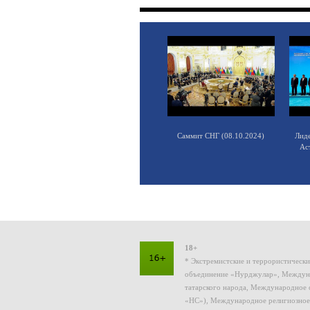
Саммит СНГ (08.10.2024)
Лид
Ас
18+
* Экстремистские и террористическ
объединение «Нурджулар», Междуна
татарского народа, Международное 
«НС»), Международное религиозное