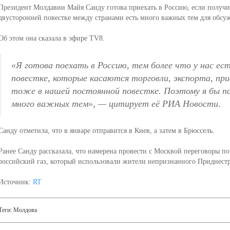
Президент Молдавии Майя Санду готова приехать в Россию, если получит
двусторонней повестке между странами есть много важных тем для обсу
Об этом она сказала в эфире TV8.
«Я готова поехать в Россию, тем более что у нас ес
повестке, которые касаются торговли, экспорта, пр
тоже в нашей постоянной повестке. Поэтому я бы п
много важных тем», — цитирует её РИА Новости.
Санду отметила, что в январе отправится в Киев, а затем в Брюссель.
Ранее Санду рассказала, что намерена провести с Москвой переговоры п
российский газ, который использовали жители непризнанного Приднестр
Источник:
RT
Теги:
Молдова