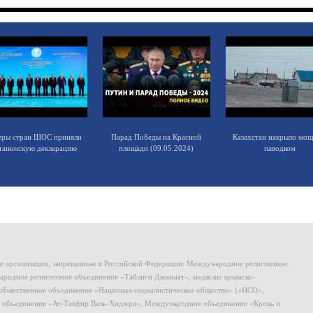
еры стран ШОС приняли
Парад Победы на Красной
Казахстан накрыло мо
танинскую декларацию
площади (09.05.2024)
паводком
ие организации, запрещенные в Российской Федерации: Международное религиозное
родное религиозное объединение «Таблиги Джамаат», меджлис крымско-
общественное объединение «Национал-социалистическое общество» («НСО»,
 объединение «Ат-Такфир Валь-Хиджра», Международное объединение «Кровь и