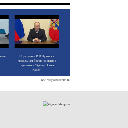
щным
Обращение В.В.Путина к
гражданам России в связи с
терактом в "Крокус Сити
Холле"
все видеоматериалы