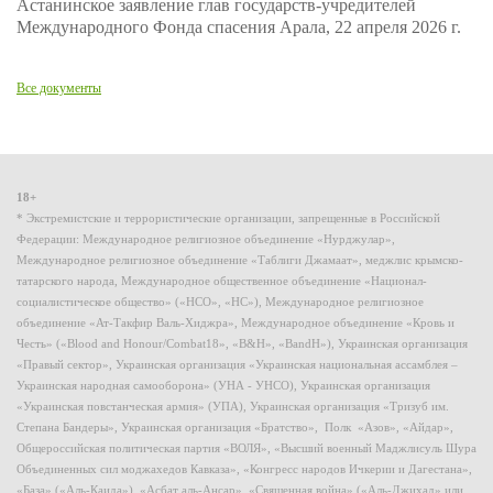
Астанинское заявление глав государств-учредителей
Международного Фонда спасения Арала, 22 апреля 2026 г.
Все документы
18+
* Экстремистские и террористические организации, запрещенные в Российской
Федерации: Международное религиозное объединение «Нурджулар»,
Международное религиозное объединение «Таблиги Джамаат», меджлис крымско-
татарского народа, Международное общественное объединение «Национал-
социалистическое общество» («НСО», «НС»), Международное религиозное
объединение «Ат-Такфир Валь-Хиджра», Международное объединение «Кровь и
Честь» («Blood and Honour/Combat18», «B&H», «BandH»), Украинская организация
«Правый сектор», Украинская организация «Украинская национальная ассамблея –
Украинская народная самооборона» (УНА - УНСО), Украинская организация
«Украинская повстанческая армия» (УПА), Украинская организация «Тризуб им.
Степана Бандеры», Украинская организация «Братство», Полк «Азов», «Айдар»,
Общероссийская политическая партия «ВОЛЯ», «Высший военный Маджлисуль Шура
Объединенных сил моджахедов Кавказа», «Конгресс народов Ичкерии и Дагестана»,
«База» («Аль-Каида»), «Асбат аль-Ансар», «Священная война» («Аль-Джихад» или