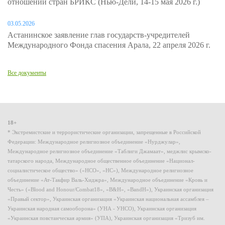
отношений стран БРИКС (Нью-Дели, 14-15 мая 2026 г.)
03.05.2026
Астанинское заявление глав государств-учредителей
Международного Фонда спасения Арала, 22 апреля 2026 г.
Все документы
18+
* Экстремистские и террористические организации, запрещенные в Российской
Федерации: Международное религиозное объединение «Нурджулар»,
Международное религиозное объединение «Таблиги Джамаат», меджлис крымско-
татарского народа, Международное общественное объединение «Национал-
социалистическое общество» («НСО», «НС»), Международное религиозное
объединение «Ат-Такфир Валь-Хиджра», Международное объединение «Кровь и
Честь» («Blood and Honour/Combat18», «B&H», «BandH»), Украинская организация
«Правый сектор», Украинская организация «Украинская национальная ассамблея –
Украинская народная самооборона» (УНА - УНСО), Украинская организация
«Украинская повстанческая армия» (УПА), Украинская организация «Тризуб им.