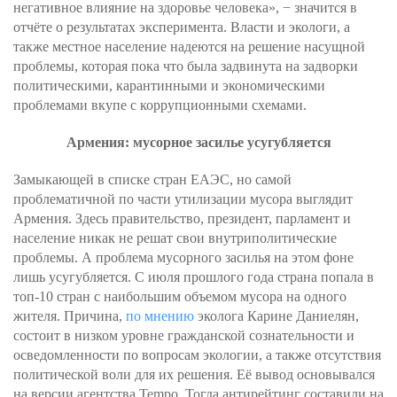
негативное влияние на здоровье человека», − значится в
отчёте о результатах эксперимента. Власти и экологи, а
также местное население надеются на решение насущной
проблемы, которая пока что была задвинута на задворки
политическими, карантинными и экономическими
проблемами вкупе с коррупционными схемами.
Армения: мусорное засилье усугубляется
Замыкающей в списке стран ЕАЭС, но самой
проблематичной по части утилизации мусора выглядит
Армения. Здесь правительство, президент, парламент и
население никак не решат свои внутриполитические
проблемы. А проблема мусорного засилья на этом фоне
лишь усугубляется. С июля прошлого года страна попала в
топ-10 стран с наибольшим объемом мусора на одного
жителя. Причина,
по мнению
эколога Карине Даниелян,
состоит в низком уровне гражданской сознательности и
осведомленности по вопросам экологии, а также отсутствия
политической воли для их решения. Её вывод основывался
на версии агентства Tempo. Тогда антирейтинг составили на