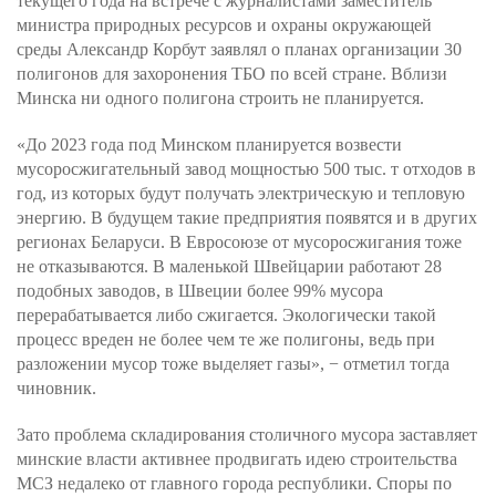
текущего года на встрече с журналистами заместитель
министра природных ресурсов и охраны окружающей
среды Александр Корбут заявлял о планах организации 30
полигонов для захоронения ТБО по всей стране. Вблизи
Минска ни одного полигона строить не планируется.
«До 2023 года под Минском планируется возвести
мусоросжигательный завод мощностью 500 тыс. т отходов в
год, из которых будут получать электрическую и тепловую
энергию. В будущем такие предприятия появятся и в других
регионах Беларуси. В Евросоюзе от мусоросжигания тоже
не отказываются. В маленькой Швейцарии работают 28
подобных заводов, в Швеции более 99% мусора
перерабатывается либо сжигается. Экологически такой
процесс вреден не более чем те же полигоны, ведь при
разложении мусор тоже выделяет газы», − отметил тогда
чиновник.
Зато проблема складирования столичного мусора заставляет
минские власти активнее продвигать идею строительства
МСЗ недалеко от главного города республики. Споры по