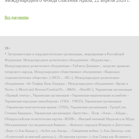
Международного Фонда спасения Арала, 22 апреля 2026 г.
Все документы
18+
* Экстремистские и террористические организации, запрещенные в Российской
Федерации: Международное религиозное объединение «Нурджулар»,
Международное религиозное объединение «Таблиги Джамаат», меджлис крымско-
татарского народа, Международное общественное объединение «Национал-
социалистическое общество» («НСО», «НС»), Международное религиозное
объединение «Ат-Такфир Валь-Хиджра», Международное объединение «Кровь и
Честь» («Blood and Honour/Combat18», «B&H», «BandH»), Украинская организация
«Правый сектор», Украинская организация «Украинская национальная ассамблея –
Украинская народная самооборона» (УНА - УНСО), Украинская организация
«Украинская повстанческая армия» (УПА), Украинская организация «Тризуб им.
Степана Бандеры», Украинская организация «Братство», Полк «Азов», «Айдар»,
Общероссийская политическая партия «ВОЛЯ», «Высший военный Маджлисуль Шура
Объединенных сил моджахедов Кавказа», «Конгресс народов Ичкерии и Дагестана»,
«База» («Аль-Каида»), «Асбат аль-Ансар», «Священная война» («Аль-Джихад» или
«Египетский исламский джихад»), «Исламская группа» («Аль-Гамаа аль-Исламия»),