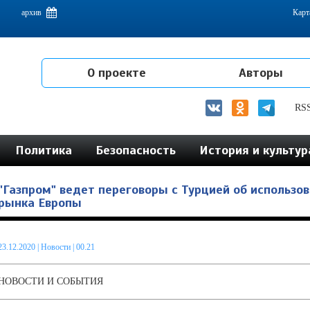
емам интеграции на постсоветском пространстве
архив
Карт
О проекте
Авторы
RS
Политика
Безопасность
История и культур
"Газпром" ведет переговоры с Турцией об использов
рынка Европы
23.12.2020
|
Новости
| 00.21
НОВОСТИ И СОБЫТИЯ