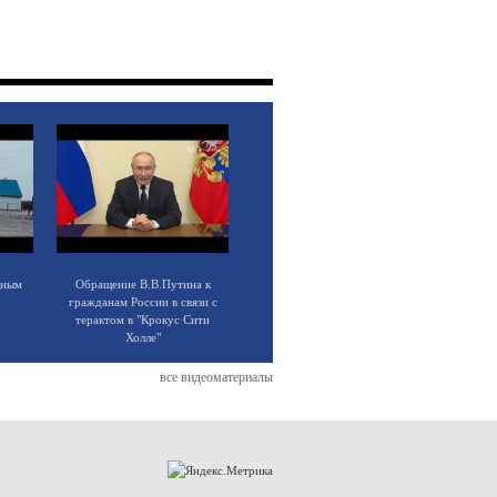
щным
Обращение В.В.Путина к
гражданам России в связи с
терактом в "Крокус Сити
Холле"
все видеоматериалы