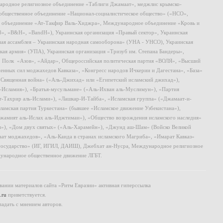
родное религиозное объединение «Таблиги Джамаат», меджлис крымско-
общественное объединение «Национал-социалистическое общество» («НСО»,
 объединение «Ат-Такфир Валь-Хиджра», Международное объединение «Кровь и
8», «B&H», «BandH»), Украинская организация «Правый сектор», Украинская
ная ассамблея – Украинская народная самооборона» (УНА - УНСО), Украинская
кая армия» (УПА), Украинская организация «Тризуб им. Степана Бандеры»,
, Полк «Азов», «Айдар», Общероссийская политическая партия «ВОЛЯ», «Высший
ных сил моджахедов Кавказа», «Конгресс народов Ичкерии и Дагестана», «База»
 «Священная война» («Аль-Джихад» или «Египетский исламский джихад»),
ь-Исламия»), «Братья-мусульмане» («Аль-Ихван аль-Муслимун»), «Партия
т-Тахрир аль-Ислами»), «Лашкар-И-Тайба», «Исламская группа» («Джамаат-и-
ламская партия Туркестана» (бывшее «Исламское движение Узбекистана»),
амият аль-Ислах аль-Иджтимаи»), «Общество возрождения исламского наследия»
и»), «Дом двух святых» («Аль-Харамейн»), «Джунд аш-Шам» (Войско Великой
ат моджахедов», «Аль-Каида в странах исламского Магриба», «Имарат Кавказ»
 государство» (ИГ, ИГИЛ, ДАИШ), Джебхат ан-Нусра, Международное религиозное
ународное общественное движение ЛГБТ.
ании материалов сайта «Ритм Евразии» активная гиперссылка
.ru
приветствуется.
падать с мнением авторов.