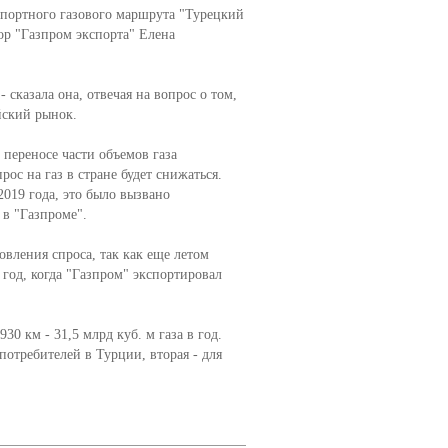
спортного газового маршрута "Турецкий
ор "Газпром экспорта" Елена
 сказала она, отвечая на вопрос о том,
йский рынок.
 переносе части объемов газа
ос на газ в стране будет снижаться.
019 года, это было вызвано
в "Газпроме".
овления спроса, так как еще летом
год, когда "Газпром" экспортировал
0 км - 31,5 млрд куб. м газа в год.
потребителей в Турции, вторая - для