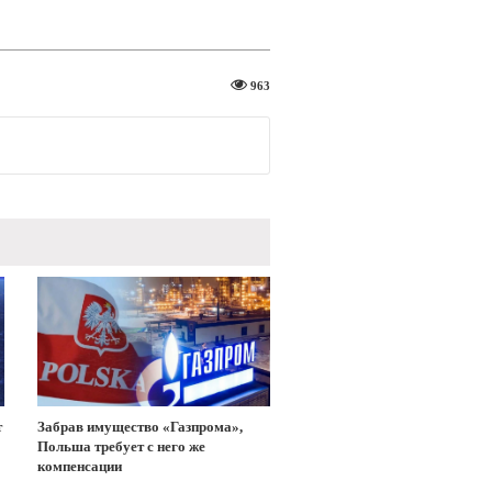
963
т
Забрав имущество «Газпрома»,
Польша требует с него же
компенсации