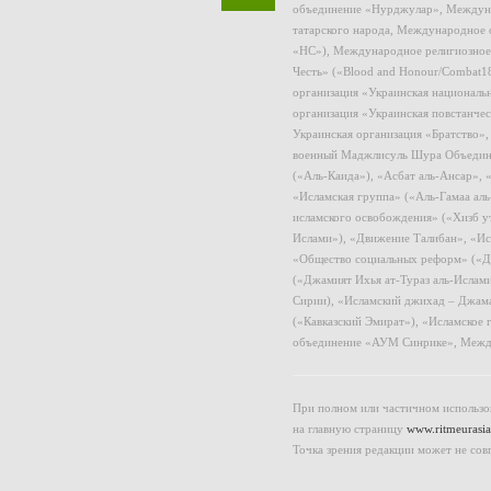
объединение «Нурджулар», Междуна
татарского народа, Международное 
«НС»), Международное религиозное
Честь» («Blood and Honour/Combat1
организация «Украинская националь
организация «Украинская повстанчес
Украинская организация «Братство»
военный Маджлисуль Шура Объединен
(«Аль-Каида»), «Асбат аль-Ансар»,
«Исламская группа» («Аль-Гамаа ал
исламского освобождения» («Хизб у
Ислами»), «Движение Талибан», «Ис
«Общество социальных реформ» («Дж
(«Джамият Ихья ат-Тураз аль-Ислам
Сирии), «Исламский джихад – Джама
(«Кавказский Эмират»), «Исламское
объединение «АУМ Синрике», Межд
При полном или частичном использов
на главную страницу
www.ritmeurasia
Точка зрения редакции может не сов