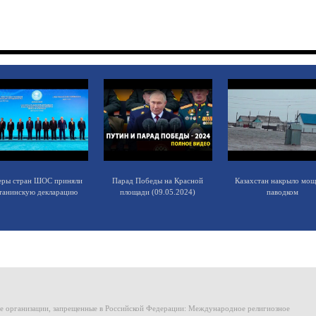
еры стран ШОС приняли
Парад Победы на Красной
Казахстан накрыло мо
танинскую декларацию
площади (09.05.2024)
паводком
ие организации, запрещенные в Российской Федерации: Международное религиозное