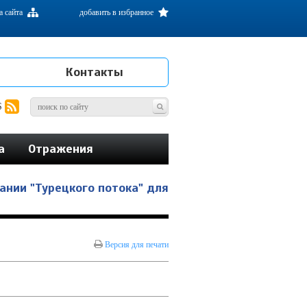
а сайта
добавить в избранное
Контакты
S
а
Отражения
ании "Турецкого потока" для
Версия для печати