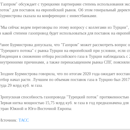
"Газпром" обсуждает с турецкими партнерами степень использования эк
поток" для поставок на европейский рынок. Об этом генеральный директ
Бурмистрова сказала на конференции с инвестбанками.
"Мы сейчас ведем переговоры по этому вопросу с коллегами из Турции", -
в какой степени газопровод будет использоваться для поставок на европе
Ранее Бурмистрова допускала, что "Газпром" может рассмотреть вопрос о
"Турецкого потока" с рынка Турции на европейский при условии, если спр
Тенденция к снижению отбора российского газа в Турции наблюдалась с 2
внутренними причинами, а также перенасыщением рынка СПГ, поясняли 
Позднее Бурмистрова говорила, что по итогам 2020 года ожидает восстан
отбор начал расти. Лучшим по объемам поставок газа в Турцию был 2017 
туда 29 млрд куб. м газа.
Пропускная способность газопровода "Турецкий поток" протяженностью 93
Первая нитка мощностью 15,75 млрд куб. м газа в год предназначена для 
стран Южной и Юго-Восточной Европы.
Источник:
ТАСС