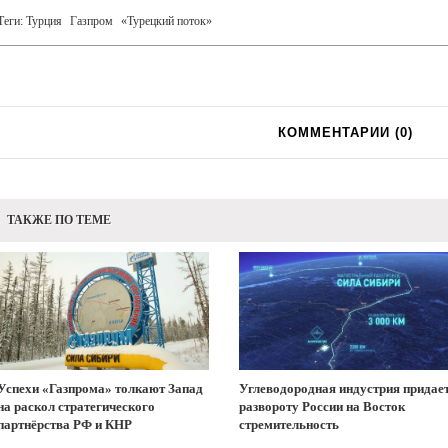
Теги:
Турция
Газпром
«Турецкий поток»
КОММЕНТАРИИ (
0
)
ТАКЖЕ ПО ТЕМЕ
Успехи «Газпрома» толкают Запад
Углеводородная индустрия придае
на раскол стратегического
развороту России на Восток
партнёрства РФ и КНР
стремительность