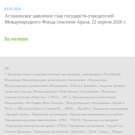
03.05.2026
Астанинское заявление глав государств-учредителей
Международного Фонда спасения Арала, 22 апреля 2026 г.
Все документы
18+
* Экстремистские и террористические организации, запрещенные в Российской
Федерации: Международное религиозное объединение «Нурджулар»,
Международное религиозное объединение «Таблиги Джамаат», меджлис крымско-
татарского народа, Международное общественное объединение «Национал-
социалистическое общество» («НСО», «НС»), Международное религиозное
объединение «Ат-Такфир Валь-Хиджра», Международное объединение «Кровь и
Честь» («Blood and Honour/Combat18», «B&H», «BandH»), Украинская организация
«Правый сектор», Украинская организация «Украинская национальная ассамблея –
Украинская народная самооборона» (УНА - УНСО), Украинская организация
«Украинская повстанческая армия» (УПА), Украинская организация «Тризуб им.
Степана Бандеры», Украинская организация «Братство», Полк «Азов», «Айдар»,