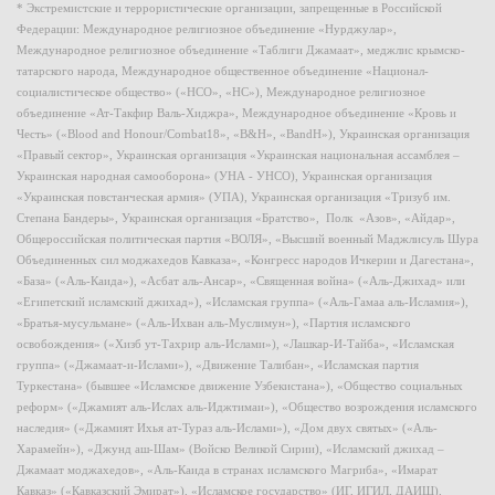
* Экстремистские и террористические организации, запрещенные в Российской
Федерации: Международное религиозное объединение «Нурджулар»,
Международное религиозное объединение «Таблиги Джамаат», меджлис крымско-
татарского народа, Международное общественное объединение «Национал-
социалистическое общество» («НСО», «НС»), Международное религиозное
объединение «Ат-Такфир Валь-Хиджра», Международное объединение «Кровь и
Честь» («Blood and Honour/Combat18», «B&H», «BandH»), Украинская организация
«Правый сектор», Украинская организация «Украинская национальная ассамблея –
Украинская народная самооборона» (УНА - УНСО), Украинская организация
«Украинская повстанческая армия» (УПА), Украинская организация «Тризуб им.
Степана Бандеры», Украинская организация «Братство», Полк «Азов», «Айдар»,
Общероссийская политическая партия «ВОЛЯ», «Высший военный Маджлисуль Шура
Объединенных сил моджахедов Кавказа», «Конгресс народов Ичкерии и Дагестана»,
«База» («Аль-Каида»), «Асбат аль-Ансар», «Священная война» («Аль-Джихад» или
«Египетский исламский джихад»), «Исламская группа» («Аль-Гамаа аль-Исламия»),
«Братья-мусульмане» («Аль-Ихван аль-Муслимун»), «Партия исламского
освобождения» («Хизб ут-Тахрир аль-Ислами»), «Лашкар-И-Тайба», «Исламская
группа» («Джамаат-и-Ислами»), «Движение Талибан», «Исламская партия
Туркестана» (бывшее «Исламское движение Узбекистана»), «Общество социальных
реформ» («Джамият аль-Ислах аль-Иджтимаи»), «Общество возрождения исламского
наследия» («Джамият Ихья ат-Тураз аль-Ислами»), «Дом двух святых» («Аль-
Харамейн»), «Джунд аш-Шам» (Войско Великой Сирии), «Исламский джихад –
Джамаат моджахедов», «Аль-Каида в странах исламского Магриба», «Имарат
Кавказ» («Кавказский Эмират»), «Исламское государство» (ИГ, ИГИЛ, ДАИШ),