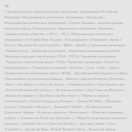
18+
* Экстремистские и террористические организации, запрещенные в Российской
Федерации: Международное религиозное объединение «Нурджулар»,
Международное религиозное объединение «Таблиги Джамаат», меджлис крымско-
татарского народа, Международное общественное объединение «Национал-
социалистическое общество» («НСО», «НС»), Международное религиозное
объединение «Ат-Такфир Валь-Хиджра», Международное объединение «Кровь и
Честь» («Blood and Honour/Combat18», «B&H», «BandH»), Украинская организация
«Правый сектор», Украинская организация «Украинская национальная ассамблея –
Украинская народная самооборона» (УНА - УНСО), Украинская организация
«Украинская повстанческая армия» (УПА), Украинская организация «Тризуб им.
Степана Бандеры», Украинская организация «Братство», Полк «Азов», «Айдар»,
Общероссийская политическая партия «ВОЛЯ», «Высший военный Маджлисуль Шура
Объединенных сил моджахедов Кавказа», «Конгресс народов Ичкерии и Дагестана»,
«База» («Аль-Каида»), «Асбат аль-Ансар», «Священная война» («Аль-Джихад» или
«Египетский исламский джихад»), «Исламская группа» («Аль-Гамаа аль-Исламия»),
«Братья-мусульмане» («Аль-Ихван аль-Муслимун»), «Партия исламского
освобождения» («Хизб ут-Тахрир аль-Ислами»), «Лашкар-И-Тайба», «Исламская
группа» («Джамаат-и-Ислами»), «Движение Талибан», «Исламская партия
Туркестана» (бывшее «Исламское движение Узбекистана»), «Общество социальных
реформ» («Джамият аль-Ислах аль-Иджтимаи»), «Общество возрождения исламского
наследия» («Джамият Ихья ат-Тураз аль-Ислами»), «Дом двух святых» («Аль-
Харамейн»), «Джунд аш-Шам» (Войско Великой Сирии), «Исламский джихад –