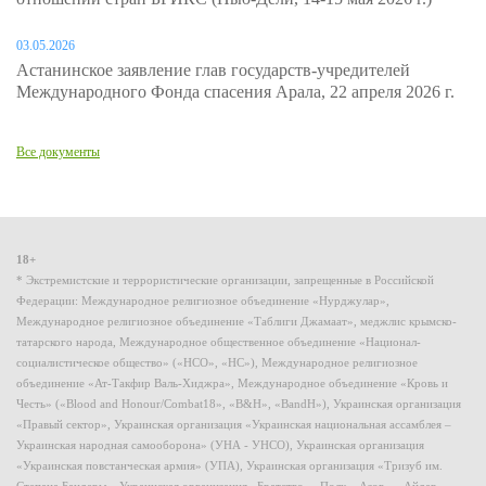
03.05.2026
Астанинское заявление глав государств-учредителей
Международного Фонда спасения Арала, 22 апреля 2026 г.
Все документы
18+
* Экстремистские и террористические организации, запрещенные в Российской
Федерации: Международное религиозное объединение «Нурджулар»,
Международное религиозное объединение «Таблиги Джамаат», меджлис крымско-
татарского народа, Международное общественное объединение «Национал-
социалистическое общество» («НСО», «НС»), Международное религиозное
объединение «Ат-Такфир Валь-Хиджра», Международное объединение «Кровь и
Честь» («Blood and Honour/Combat18», «B&H», «BandH»), Украинская организация
«Правый сектор», Украинская организация «Украинская национальная ассамблея –
Украинская народная самооборона» (УНА - УНСО), Украинская организация
«Украинская повстанческая армия» (УПА), Украинская организация «Тризуб им.