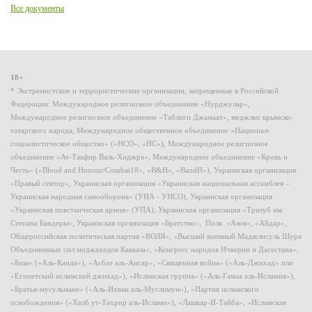
Все документы
18+
* Экстремистские и террористические организации, запрещенные в Российской
Федерации: Международное религиозное объединение «Нурджулар»,
Международное религиозное объединение «Таблиги Джамаат», меджлис крымско-
татарского народа, Международное общественное объединение «Национал-
социалистическое общество» («НСО», «НС»), Международное религиозное
объединение «Ат-Такфир Валь-Хиджра», Международное объединение «Кровь и
Честь» («Blood and Honour/Combat18», «B&H», «BandH»), Украинская организация
«Правый сектор», Украинская организация «Украинская национальная ассамблея –
Украинская народная самооборона» (УНА - УНСО), Украинская организация
«Украинская повстанческая армия» (УПА), Украинская организация «Тризуб им.
Степана Бандеры», Украинская организация «Братство», Полк «Азов», «Айдар»,
Общероссийская политическая партия «ВОЛЯ», «Высший военный Маджлисуль Шура
Объединенных сил моджахедов Кавказа», «Конгресс народов Ичкерии и Дагестана»,
«База» («Аль-Каида»), «Асбат аль-Ансар», «Священная война» («Аль-Джихад» или
«Египетский исламский джихад»), «Исламская группа» («Аль-Гамаа аль-Исламия»),
«Братья-мусульмане» («Аль-Ихван аль-Муслимун»), «Партия исламского
освобождения» («Хизб ут-Тахрир аль-Ислами»), «Лашкар-И-Тайба», «Исламская