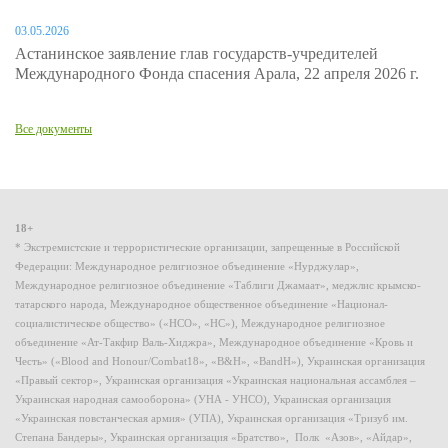
03.05.2026
Астанинское заявление глав государств-учредителей
Международного Фонда спасения Арала, 22 апреля 2026 г.
Все документы
18+
* Экстремистские и террористические организации, запрещенные в Российской
Федерации: Международное религиозное объединение «Нурджулар»,
Международное религиозное объединение «Таблиги Джамаат», меджлис крымско-
татарского народа, Международное общественное объединение «Национал-
социалистическое общество» («НСО», «НС»), Международное религиозное
объединение «Ат-Такфир Валь-Хиджра», Международное объединение «Кровь и
Честь» («Blood and Honour/Combat18», «B&H», «BandH»), Украинская организация
«Правый сектор», Украинская организация «Украинская национальная ассамблея –
Украинская народная самооборона» (УНА - УНСО), Украинская организация
«Украинская повстанческая армия» (УПА), Украинская организация «Тризуб им.
Степана Бандеры», Украинская организация «Братство», Полк «Азов», «Айдар»,