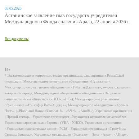
03.05.2026
Астанинское заявление глав государств-учредителей
Международного Фонда спасения Арала, 22 апреля 2026 г.
Все документы
18+
* Экстремистские и террористические организации, запрещенные в Российской
Федерации: Международное религиозное объединение «Нурджулар»,
Международное религиозное объединение «Таблиги Джамаат», меджлис крымско-
татарского народа, Международное общественное объединение «Национал-
социалистическое общество» («НСО», «НС»), Международное религиозное
объединение «Ат-Такфир Валь-Хиджра», Международное объединение «Кровь и
Честь» («Blood and Honour/Combat18», «B&H», «BandH»), Украинская организация
«Правый сектор», Украинская организация «Украинская национальная ассамблея –
Украинская народная самооборона» (УНА - УНСО), Украинская организация
«Украинская повстанческая армия» (УПА), Украинская организация «Тризуб им.
Степана Бандеры», Украинская организация «Братство», Полк «Азов», «Айдар»,