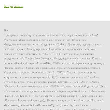
Все документы
18+
* Экстремистские и террористические организации, запрещенные в Российской
Федерации: Международное религиозное объединение «Нурджулар»,
Международное религиозное объединение «Таблиги Джамаат», меджлис крымско-
татарского народа, Международное общественное объединение «Национал-
социалистическое общество» («НСО», «НС»), Международное религиозное
объединение «Ат-Такфир Валь-Хиджра», Международное объединение «Кровь и
Честь» («Blood and Honour/Combat18», «B&H», «BandH»), Украинская организация
«Правый сектор», Украинская организация «Украинская национальная ассамблея –
Украинская народная самооборона» (УНА - УНСО), Украинская организация
«Украинская повстанческая армия» (УПА), Украинская организация «Тризуб им.
Степана Бандеры», Украинская организация «Братство», Полк «Азов», «Айдар»,
Общероссийская политическая партия «ВОЛЯ», «Высший военный Маджлисуль Шура
Объединенных сил моджахедов Кавказа», «Конгресс народов Ичкерии и Дагестана»,
«База» («Аль-Каида»), «Асбат аль-Ансар», «Священная война» («Аль-Джихад» или
«Египетский исламский джихад»), «Исламская группа» («Аль-Гамаа аль-Исламия»),
«Братья-мусульмане» («Аль-Ихван аль-Муслимун»), «Партия исламского
освобождения» («Хизб ут-Тахрир аль-Ислами»), «Лашкар-И-Тайба», «Исламская