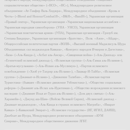
социалистическое общество» («НСО», «НС»), Международное религиозное
объединение «Ат-Такфир Валь-Хиджра», Международное объединение «Кровь и
Честь» («Blood and Honour/Combat18», «B&H», «BandH»), Украинская организация
«Правый сектор», Украинская организация «Украинская национальная ассамблея –
Украинская народная самооборона» (УНА - УНСО), Украинская организация
«Украинская повстанческая армия» (УПА), Украинская организация «Тризуб им.
Степана Бандеры», Украинская организация «Братство», Полк «Азов», «Айдар»,
Общероссийская политическая партия «ВОЛЯ», «Высший военный Маджлисуль Шура
Объединенных сил моджахедов Кавказа», «Конгресс народов Ичкерии и Дагестана»,
«База» («Аль-Каида»), «Асбат аль-Ансар», «Священная война» («Аль-Джихад» или
«Египетский исламский джихад»), «Исламская группа» («Аль-Гамаа аль-Исламия»),
«Братья-мусульмане» («Аль-Ихван аль-Муслимун»), «Партия исламского
освобождения» («Хизб ут-Тахрир аль-Ислами»), «Лашкар-И-Тайба», «Исламская
группа» («Джамаат-и-Ислами»), «Движение Талибан», «Исламская партия
Туркестана» (бывшее «Исламское движение Узбекистана»), «Общество социальных
реформ» («Джамият аль-Ислах аль-Иджтимаи»), «Общество возрождения исламского
наследия» («Джамият Ихья ат-Тураз аль-Ислами»), «Дом двух святых» («Аль-
Харамейн»), «Джунд аш-Шам» (Войско Великой Сирии), «Исламский джихад –
Джамаат моджахедов», «Аль-Каида в странах исламского Магриба», «Имарат
Кавказ» («Кавказский Эмират»), «Исламское государство» (ИГ, ИГИЛ, ДАИШ),
Джебхат ан-Нусра, Международное религиозное объединение «АУМ
Синрике», Международное общественное движение ЛГБТ.