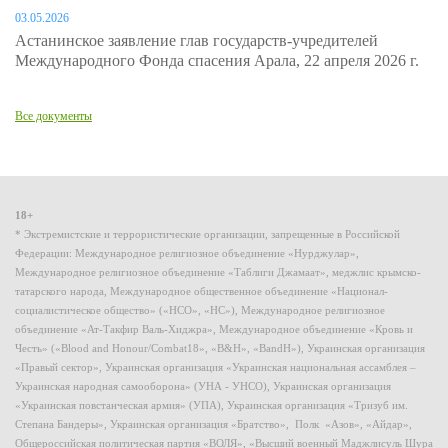
03.05.2026
Астанинское заявление глав государств-учредителей
Международного Фонда спасения Арала, 22 апреля 2026 г.
Все документы
18+
* Экстремистские и террористические организации, запрещенные в Российской
Федерации: Международное религиозное объединение «Нурджулар»,
Международное религиозное объединение «Таблиги Джамаат», меджлис крымско-
татарского народа, Международное общественное объединение «Национал-
социалистическое общество» («НСО», «НС»), Международное религиозное
объединение «Ат-Такфир Валь-Хиджра», Международное объединение «Кровь и
Честь» («Blood and Honour/Combat18», «B&H», «BandH»), Украинская организация
«Правый сектор», Украинская организация «Украинская национальная ассамблея –
Украинская народная самооборона» (УНА - УНСО), Украинская организация
«Украинская повстанческая армия» (УПА), Украинская организация «Тризуб им.
Степана Бандеры», Украинская организация «Братство», Полк «Азов», «Айдар»,
Общероссийская политическая партия «ВОЛЯ», «Высший военный Маджлисуль Шура